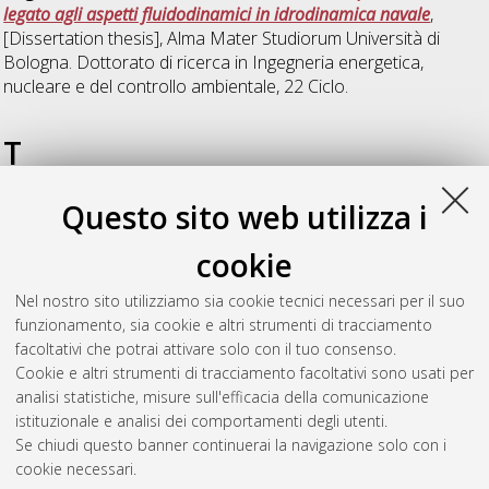
legato agli aspetti fluidodinamici in idrodinamica navale
,
[Dissertation thesis], Alma Mater Studiorum Università di
Bologna. Dottorato di ricerca in
Ingegneria energetica,
nucleare e del controllo ambientale
, 22 Ciclo.
T
Questo sito web utilizza i
Terlizzese, Tiziano
(2010)
Second law analysis and
simulation techniques for the energy optimization of buildings
,
cookie
[Dissertation thesis], Alma Mater Studiorum Università di
Bologna. Dottorato di ricerca in
Ingegneria energetica,
Nel nostro sito utilizziamo sia cookie tecnici necessari per il suo
nucleare e del controllo ambientale
, 22 Ciclo. DOI
funzionamento, sia cookie e altri strumenti di tracciamento
10.6092/unibo/amsdottorato/2743.
facoltativi che potrai attivare solo con il tuo consenso.
Cookie e altri strumenti di tracciamento facoltativi sono usati per
Questa lista e' stata generata il
Sun Aug 9 20:34:23 2026
analisi statistiche, misure sull'efficacia della comunicazione
CEST
.
istituzionale e analisi dei comportamenti degli utenti.
Se chiudi questo banner continuerai la navigazione solo con i
cookie necessari.
Atom