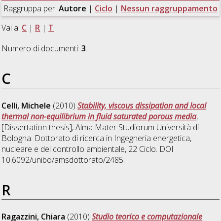
Raggruppa per:
Autore
|
Ciclo
|
Nessun raggruppamento
Vai a:
C
|
R
|
T
Numero di documenti:
3
.
C
Celli, Michele
(2010)
Stability, viscous dissipation and local
thermal non-equilibrium in fluid saturated porous media
,
[Dissertation thesis], Alma Mater Studiorum Università di
Bologna. Dottorato di ricerca in
Ingegneria energetica,
nucleare e del controllo ambientale
, 22 Ciclo. DOI
10.6092/unibo/amsdottorato/2485.
R
Ragazzini, Chiara
(2010)
Studio teorico e computazionale