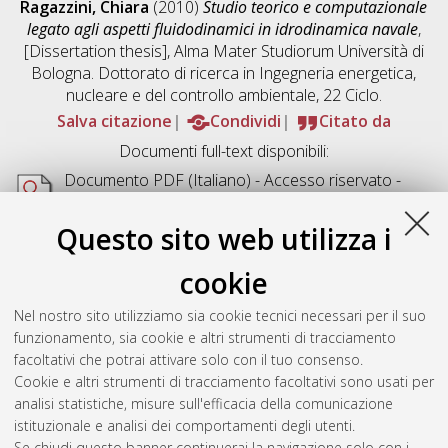
Ragazzini, Chiara
(2010)
Studio teorico e computazionale
legato agli aspetti fluidodinamici in idrodinamica navale
,
[Dissertation thesis], Alma Mater Studiorum Università di
Bologna. Dottorato di ricerca in
Ingegneria energetica,
nucleare e del controllo ambientale
, 22 Ciclo.
Salva citazione
Condividi
Citato da
Documenti full-text disponibili:
Documento PDF
(Italiano) - Accesso riservato -
Richiede un lettore di PDF come
Xpdf
o
Adobe
Acrobat Reader
Questo sito web utilizza i
Download (17MB)
cookie
Abstract
Nel nostro sito utilizziamo sia cookie tecnici necessari per il suo
funzionamento, sia cookie e altri strumenti di tracciamento
Altri metadati
facoltativi che potrai attivare solo con il tuo consenso.
Cookie e altri strumenti di tracciamento facoltativi sono usati per
Gestione del documento:
analisi statistiche, misure sull'efficacia della comunicazione
istituzionale e analisi dei comportamenti degli utenti.
Se chiudi questo banner continuerai la navigazione solo con i