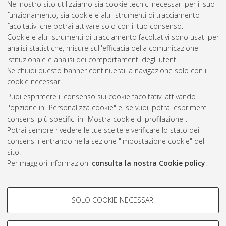
Nel nostro sito utilizziamo sia cookie tecnici necessari per il suo
nucleare e del controllo ambientale
, 22 Ciclo. DOI
funzionamento, sia cookie e altri strumenti di tracciamento
10.6092/unibo/amsdottorato/2743.
facoltativi che potrai attivare solo con il tuo consenso.
Cookie e altri strumenti di tracciamento facoltativi sono usati per
Questa lista e' stata generata il
Sat Aug 8 20:30:45 2026
analisi statistiche, misure sull'efficacia della comunicazione
CEST
.
istituzionale e analisi dei comportamenti degli utenti.
Se chiudi questo banner continuerai la navigazione solo con i
cookie necessari.
Atom
Puoi esprimere il consenso sui cookie facoltativi attivando
Rss 1.0
l'opzione in "Personalizza cookie" e, se vuoi, potrai esprimere
consensi più specifici in "Mostra cookie di profilazione".
Rss 2.0
Potrai sempre rivedere le tue scelte e verificare lo stato dei
consensi rientrando nella sezione "Impostazione cookie" del
sito.
AMS Dottorato
Per maggiori informazioni
consulta la nostra Cookie policy
.
ISSN: 2038-7946
Servizio implementato e gestito da
AlmaDL
COOKIE DI PROFILAZIONE -
Impostazioni Cookie
SOLO COOKIE NECESSARI
Informativa sulla privacy
FACOLTATIVI
Condizioni d’uso del sito
Si tratta di cookie utilizzati per analizzare le caratteristiche della