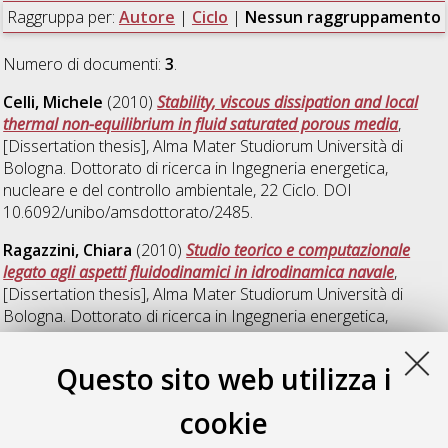
Raggruppa per:
Autore
|
Ciclo
|
Nessun raggruppamento
Numero di documenti:
3
.
Celli, Michele
(2010)
Stability, viscous dissipation and local
thermal non-equilibrium in fluid saturated porous media
,
[Dissertation thesis], Alma Mater Studiorum Università di
Bologna. Dottorato di ricerca in
Ingegneria energetica,
nucleare e del controllo ambientale
, 22 Ciclo. DOI
10.6092/unibo/amsdottorato/2485.
Ragazzini, Chiara
(2010)
Studio teorico e computazionale
legato agli aspetti fluidodinamici in idrodinamica navale
,
[Dissertation thesis], Alma Mater Studiorum Università di
Bologna. Dottorato di ricerca in
Ingegneria energetica,
nucleare e del controllo ambientale
, 22 Ciclo.
Questo sito web utilizza i
Terlizzese, Tiziano
(2010)
Second law analysis and
simulation techniques for the energy optimization of buildings
,
cookie
[Dissertation thesis], Alma Mater Studiorum Università di
Bologna. Dottorato di ricerca in
Ingegneria energetica,