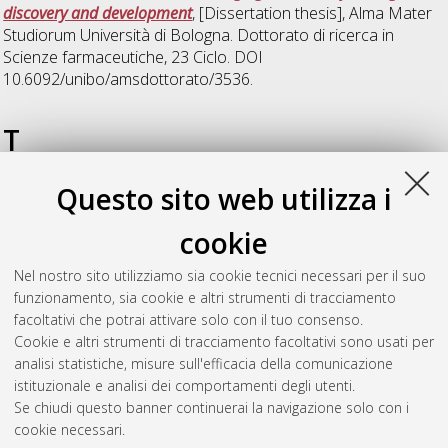
discovery and development
, [Dissertation thesis], Alma Mater
Studiorum Università di Bologna. Dottorato di ricerca in
Scienze farmaceutiche
, 23 Ciclo. DOI
10.6092/unibo/amsdottorato/3536.
T
Questo sito web utilizza i
Torri, Cristian
(2011)
Chemical analysis and reactivity of
biomass pyrolysis products. Application to the development of
cookie
carbon-neutral biofuels and chemicals
, [Dissertation thesis],
Alma Mater Studiorum Università di Bologna. Dottorato di
Nel nostro sito utilizziamo sia cookie tecnici necessari per il suo
ricerca in
Scienze ambientali: tutela e gestione delle risorse
funzionamento, sia cookie e altri strumenti di tracciamento
naturali
, 23 Ciclo. DOI 10.6092/unibo/amsdottorato/3532.
facoltativi che potrai attivare solo con il tuo consenso.
Cookie e altri strumenti di tracciamento facoltativi sono usati per
Questa lista e' stata generata il
Sat Aug 8 20:32:28 2026
analisi statistiche, misure sull'efficacia della comunicazione
CEST
.
istituzionale e analisi dei comportamenti degli utenti.
Se chiudi questo banner continuerai la navigazione solo con i
cookie necessari.
Atom