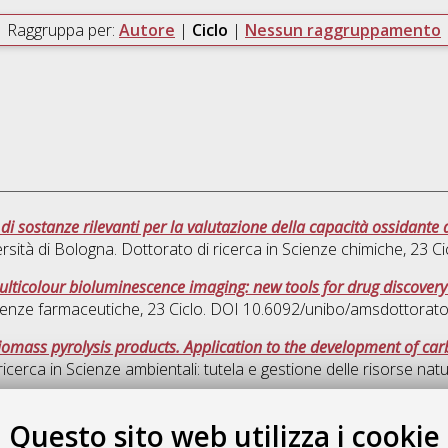
Raggruppa per:
Autore
|
Ciclo
|
Nessun raggruppamento
ostanze rilevanti per la valutazione della capacità ossidante del
rsità di Bologna. Dottorato di ricerca in
Scienze chimiche
, 23 Ci
multicolour bioluminescence imaging: new tools for drug discove
ienze farmaceutiche
, 23 Ciclo. DOI 10.6092/unibo/amsdottorat
biomass pyrolysis products. Application to the development of ca
ricerca in
Scienze ambientali: tutela e gestione delle risorse natu
Quest
Questo sito web utilizza i cookie