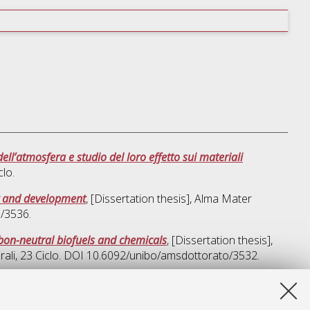
l’atmosfera e studio del loro effetto sui materiali
clo.
ry and development
, [Dissertation thesis], Alma Mater
o/3536.
rbon-neutral biofuels and chemicals
, [Dissertation thesis],
rali
, 23 Ciclo. DOI 10.6092/unibo/amsdottorato/3532.
a lista e' stata generata il
Thu Aug 6 20:34:44 2026 CEST
.