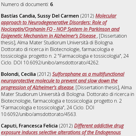
Numero di documenti:
6
.
Bastías Candia, Sussy Del Carmen
(2012)
Molecular
approach to Neurodegenerative Disorders: Role of
Nociceptin/Orphanin FQ - NOP System in Parkinson and
Epigenetic Mechanism in Alzheimer's Disease
, [Dissertation
thesis], Alma Mater Studiorum Università di Bologna.
Dottorato di ricerca in
Biotecnologie, farmacologia e
tossicologia: progetto n. 2 "Farmacologia e tossicologia"
, 24
Ciclo. DOI 10.6092/unibo/amsdottorato/4262.
Bolondi, Cecilia
(2012)
Sulforaphane as a multifunctional
neuroprotective molecule to prevent and slow down the
progression of Alzheimer’s disease
, [Dissertation thesis], Alma
Mater Studiorum Università di Bologna. Dottorato di ricerca in
Biotecnologie, farmacologia e tossicologia: progetto n. 2
"Farmacologia e tossicologia"
, 24 Ciclo. DOI
10.6092/unibo/amsdottorato/4563.
Caputi, Francesca Felicia
(2012)
Different addictive drug
exposure induces selective alterations of the Endogenous