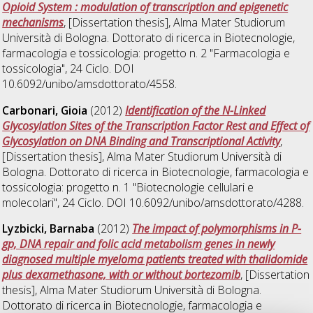
Opioid System : modulation of transcription and epigenetic
mechanisms
, [Dissertation thesis], Alma Mater Studiorum
Università di Bologna. Dottorato di ricerca in
Biotecnologie,
farmacologia e tossicologia: progetto n. 2 "Farmacologia e
tossicologia"
, 24 Ciclo. DOI
10.6092/unibo/amsdottorato/4558.
Carbonari, Gioia
(2012)
Identification of the N-Linked
Glycosylation Sites of the Transcription Factor Rest and Effect of
Glycosylation on DNA Binding and Transcriptional Activity
,
[Dissertation thesis], Alma Mater Studiorum Università di
Bologna. Dottorato di ricerca in
Biotecnologie, farmacologia e
tossicologia: progetto n. 1 "Biotecnologie cellulari e
molecolari"
, 24 Ciclo. DOI 10.6092/unibo/amsdottorato/4288.
Lyzbicki, Barnaba
(2012)
The impact of polymorphisms in P-
gp, DNA repair and folic acid metabolism genes in newly
diagnosed multiple myeloma patients treated with thalidomide
plus dexamethasone, with or without bortezomib
, [Dissertation
thesis], Alma Mater Studiorum Università di Bologna.
Dottorato di ricerca in
Biotecnologie, farmacologia e