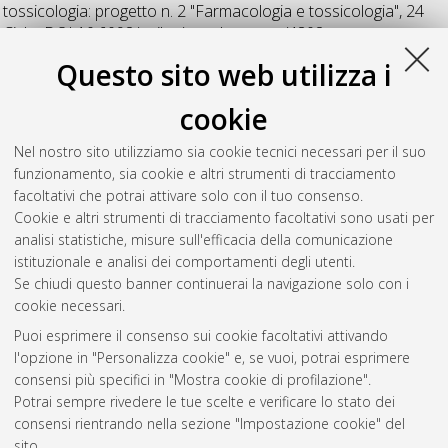
tossicologia: progetto n. 2 "Farmacologia e tossicologia"
, 24
Ciclo. DOI 10.6092/unibo/amsdottorato/4802.
Questo sito web utilizza i
Zolezzi Moraga, Juan Manuel
(2012)
Cellular and Molecular
Biomarkers for Risk Assessment of Colorectal cancer
,
cookie
[Dissertation thesis], Alma Mater Studiorum Università di
Bologna. Dottorato di ricerca in
Biotecnologie, farmacologia e
Nel nostro sito utilizziamo sia cookie tecnici necessari per il suo
tossicologia: progetto n. 2 "Farmacologia e tossicologia"
, 24
funzionamento, sia cookie e altri strumenti di tracciamento
Ciclo. DOI 10.6092/unibo/amsdottorato/4260.
facoltativi che potrai attivare solo con il tuo consenso.
Cookie e altri strumenti di tracciamento facoltativi sono usati per
Questa lista e' stata generata il
Thu Aug 6 20:32:29 2026
analisi statistiche, misure sull'efficacia della comunicazione
CEST
.
istituzionale e analisi dei comportamenti degli utenti.
Se chiudi questo banner continuerai la navigazione solo con i
cookie necessari.
Atom
Puoi esprimere il consenso sui cookie facoltativi attivando
Rss 1.0
l'opzione in "Personalizza cookie" e, se vuoi, potrai esprimere
consensi più specifici in "Mostra cookie di profilazione".
Rss 2.0
Potrai sempre rivedere le tue scelte e verificare lo stato dei
consensi rientrando nella sezione "Impostazione cookie" del
sito.
AMS Dottorato