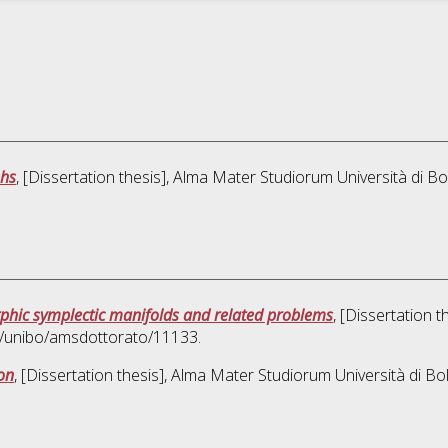
phs
, [Dissertation thesis], Alma Mater Studiorum Università di Bo
phic symplectic manifolds and related problems
, [Dissertation 
76/unibo/amsdottorato/11133.
on
, [Dissertation thesis], Alma Mater Studiorum Università di Bo