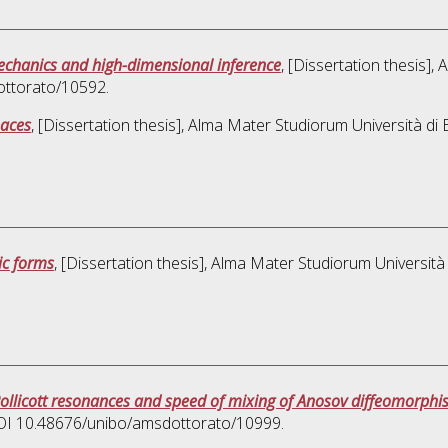
mechanics and high-dimensional inference
, [Dissertation thesis]
ottorato/10592.
paces
, [Dissertation thesis], Alma Mater Studiorum Università di 
ic forms
, [Dissertation thesis], Alma Mater Studiorum Università
ollicott resonances and speed of mixing of Anosov diffeomorph
 DOI 10.48676/unibo/amsdottorato/10999.