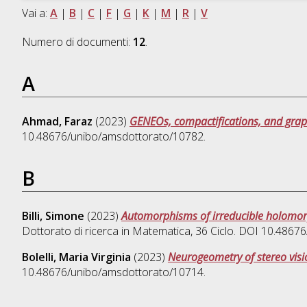
Vai a:
A
|
B
|
C
|
F
|
G
|
K
|
M
|
R
|
V
Numero di documenti:
12
.
A
Ahmad, Faraz
(2023)
GENEOs, compactifications, and gra
10.48676/unibo/amsdottorato/10782.
B
Billi, Simone
(2023)
Automorphisms of irreducible holomor
Dottorato di ricerca in
Matematica
, 36 Ciclo. DOI 10.486
Bolelli, Maria Virginia
(2023)
Neurogeometry of stereo visi
10.48676/unibo/amsdottorato/10714.