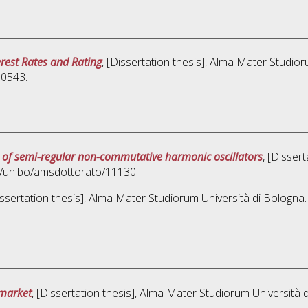
erest Rates and Rating
, [Dissertation thesis], Alma Mater Studior
10543.
s of semi-regular non-commutative harmonic oscillators
, [Disser
76/unibo/amsdottorato/11130.
issertation thesis], Alma Mater Studiorum Università di Bologna.
 market
, [Dissertation thesis], Alma Mater Studiorum Università 