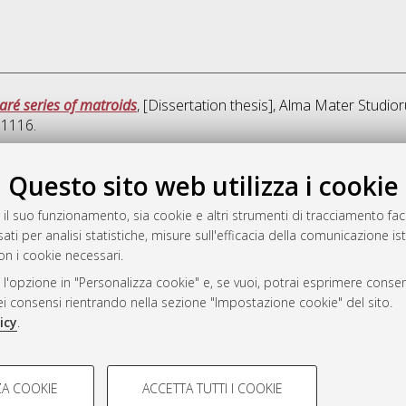
aré series of matroids
, [Dissertation thesis], Alma Mater Studior
11116.
Quest
Questo sito web utilizza i cookie
 il suo funzionamento, sia cookie e altri strumenti di tracciamento faco
rato
ati per analisi statistiche, misure sull'efficacia della comunicazione is
-7946
on i cookie necessari.
mplementato e gestito da
AlmaDL
 l'opzione in "Personalizza cookie" e, se vuoi, potrai esprimere consens
ni Cookie
dei consensi rientrando nella sezione "Impostazione cookie" del sito.
 sulla privacy
icy
.
d’uso del sito
COOKIE TECNICI - NECES
A COOKIE
ACCETTA TUTTI I COOKIE
lla navigazione degli utenti, creare
Si tratta di cookie tecnici utilizzati
i Bologna, 2007-2026.