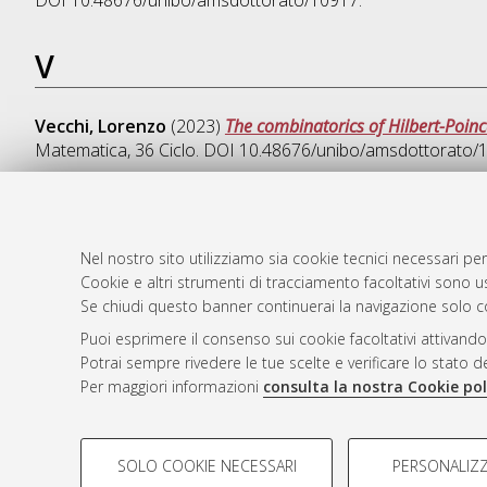
DOI 10.48676/unibo/amsdottorato/10917.
V
Vecchi, Lorenzo
(2023)
The combinatorics of Hilbert-Poinc
Matematica
, 36 Ciclo. DOI 10.48676/unibo/amsdottorato/
Nel nostro sito utilizziamo sia cookie tecnici necessari per
AMS Dotto
Atom
Cookie e altri strumenti di tracciamento facoltativi sono us
ISSN: 2038
Se chiudi questo banner continuerai la navigazione solo c
Rss 1.0
Servizio i
Puoi esprimere il consenso sui cookie facoltativi attivando
Rss 2.0
Impostazio
Potrai sempre rivedere le tue scelte e verificare lo stato 
Informativa
Per maggiori informazioni
consulta la nostra Cookie pol
Condizioni 
COOKIE DI PROFILAZIONE - FACOLTATIVI
SOLO COOKIE NECESSARI
PERSONALIZZ
Si tratta di cookie utilizzati per analizzare le caratteristiche de
© ALMA MATER STUDIORUM - Università d