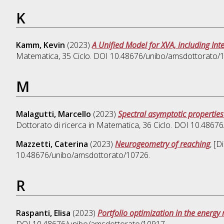
K
Kamm, Kevin
(2023)
A Unified Model for XVA, including Int
Matematica
, 35 Ciclo. DOI 10.48676/unibo/amsdottorato/
M
Malagutti, Marcello
(2023)
Spectral asymptotic propertie
Dottorato di ricerca in
Matematica
, 36 Ciclo. DOI 10.486
Mazzetti, Caterina
(2023)
Neurogeometry of reaching
, [D
10.48676/unibo/amsdottorato/10726.
R
Raspanti, Elisa
(2023)
Portfolio optimization in the energy