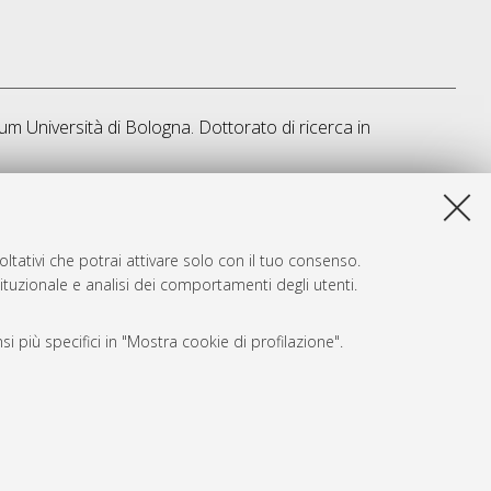
um Università di Bologna. Dottorato di ricerca in
a lista e' stata generata il
Thu Aug 6 20:50:25 2026 CEST
.
ltativi che potrai attivare solo con il tuo consenso.
tituzionale e analisi dei comportamenti degli utenti.
i più specifici in "Mostra cookie di profilazione".
SARI
, a titolo esemplificativo, per il corretto funzionamento del sito,