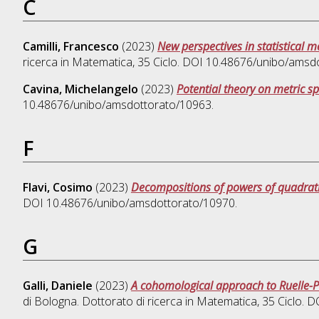
C
Camilli, Francesco
(2023)
New perspectives in statistical 
ricerca in
Matematica
, 35 Ciclo. DOI 10.48676/unibo/amsd
Cavina, Michelangelo
(2023)
Potential theory on metric s
10.48676/unibo/amsdottorato/10963.
F
Flavi, Cosimo
(2023)
Decompositions of powers of quadrat
DOI 10.48676/unibo/amsdottorato/10970.
G
Galli, Daniele
(2023)
A cohomological approach to Ruelle-P
di Bologna. Dottorato di ricerca in
Matematica
, 35 Ciclo.