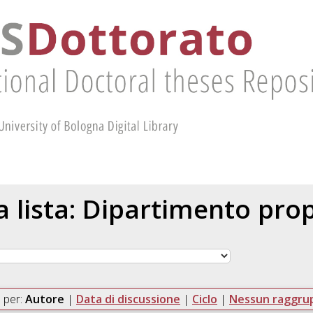
la lista: Dipartimento pr
 per:
Autore
|
Data di discussione
|
Ciclo
|
Nessun raggr