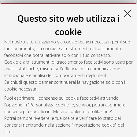
Seleziona una voce dall'elenco sottostante.
Questo sito web utilizza i
2025
(11)
2024
(8)
cookie
2023
(12)
2022
(8)
Nel nostro sito utilizziamo sia cookie tecnici necessari per il suo
2021
(9)
funzionamento, sia cookie e altri strumenti di tracciamento
2020
(5)
facoltativi che potrai attivare solo con il tuo consenso.
2019
(7)
Cookie e altri strumenti di tracciamento facoltativi sono usati per
2018
(7)
analisi statistiche, misure sull'efficacia della comunicazione
istituzionale e analisi dei comportamenti degli utenti.
Se chiudi questo banner continuerai la navigazione solo con i
cookie necessari.
Atom
Puoi esprimere il consenso sui cookie facoltativi attivando
Rss 1.0
l'opzione in "Personalizza cookie" e, se vuoi, potrai esprimere
consensi più specifici in "Mostra cookie di profilazione".
Rss 2.0
Potrai sempre rivedere le tue scelte e verificare lo stato dei
consensi rientrando nella sezione "Impostazione cookie" del
sito.
AMS Dottorato