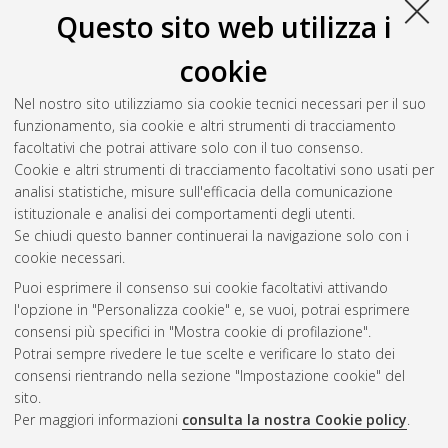
Questo sito web utilizza i
cookie
Nel nostro sito utilizziamo sia cookie tecnici necessari per il suo
funzionamento, sia cookie e altri strumenti di tracciamento
facoltativi che potrai attivare solo con il tuo consenso.
Cookie e altri strumenti di tracciamento facoltativi sono usati per
Gestione del documento:
analisi statistiche, misure sull'efficacia della comunicazione
istituzionale e analisi dei comportamenti degli utenti.
Se chiudi questo banner continuerai la navigazione solo con i
cookie necessari.
Atom
Puoi esprimere il consenso sui cookie facoltativi attivando
Rss 1.0
l'opzione in "Personalizza cookie" e, se vuoi, potrai esprimere
consensi più specifici in "Mostra cookie di profilazione".
Rss 2.0
Potrai sempre rivedere le tue scelte e verificare lo stato dei
consensi rientrando nella sezione "Impostazione cookie" del
sito.
AMS Dottorato
Per maggiori informazioni
consulta la nostra Cookie policy
.
ISSN: 2038-7946
Servizio implementato e gestito da
AlmaDL