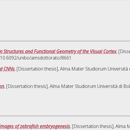
 Structures and Functional Geometry of the Visual Cortex
, [Dis
I 10.6092/unibo/amsdottorato/8661.
red CNNs
, [Dissertation thesis], Alma Mater Studiorum Università 
on
, [Dissertation thesis], Alma Mater Studiorum Università di Bo
 images of zebrafish embryogenesis
, [Dissertation thesis], Alma