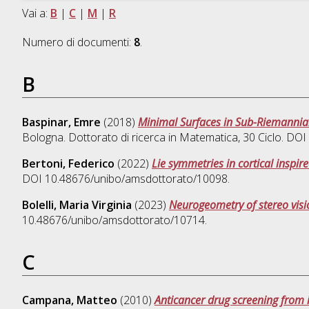
Vai a:
B
|
C
|
M
|
R
Numero di documenti:
8
.
B
Baspinar, Emre
(2018)
Minimal Surfaces in Sub-Riemannian
Bologna. Dottorato di ricerca in
Matematica
, 30 Ciclo. DO
Bertoni, Federico
(2022)
Lie symmetries in cortical inspi
DOI 10.48676/unibo/amsdottorato/10098.
Bolelli, Maria Virginia
(2023)
Neurogeometry of stereo visi
10.48676/unibo/amsdottorato/10714.
C
Campana, Matteo
(2010)
Anticancer drug screening from