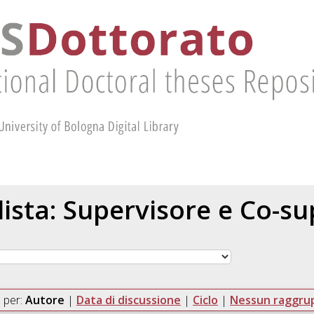
 lista: Supervisore e Co-s
 per:
Autore
|
Data di discussione
|
Ciclo
|
Nessun raggr