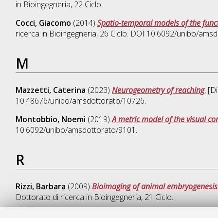
in
Bioingegneria
, 22 Ciclo.
Cocci, Giacomo
(2014)
Spatio-temporal models of the functi
ricerca in
Bioingegneria
, 26 Ciclo. DOI 10.6092/unibo/amsd
M
Mazzetti, Caterina
(2023)
Neurogeometry of reaching
, [D
10.48676/unibo/amsdottorato/10726.
Montobbio, Noemi
(2019)
A metric model of the visual co
10.6092/unibo/amsdottorato/9101.
R
Rizzi, Barbara
(2009)
Bioimaging of animal embryogenesis
Dottorato di ricerca in
Bioingegneria
, 21 Ciclo.