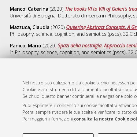
Manco, Caterina
(2020)
The books VI to VIII of Galen’s tr
Università di Bologna. Dottorato di ricerca in
Philosophy, sc
Mazzuca, Claudia
(2020)
Queering Abstract Concepts. A G
Philosophy, science, cognition, and semiotics (pscs)
, 32 Ci
Panico, Mario
(2020)
Spazi della nostalgia. Approccio semi
in
Philosophy, science, cognition, and semiotics (pscs)
, 32 
Nel nostro sito utilizziamo sia cookie tecnici necessari per
AMS Dotto
Atom
Cookie e altri strumenti di tracciamento facoltativi sono us
ISSN: 2038
Se chiudi questo banner continuerai la navigazione solo c
Rss 1.0
Servizio i
Puoi esprimere il consenso sui cookie facoltativi attivando
Rss 2.0
Impostazio
Potrai sempre rivedere le tue scelte e verificare lo stato 
Informativa
Per maggiori informazioni
consulta la nostra Cookie pol
Condizioni 
COOKIE DI PROFILAZIONE - FACOLTATIVI