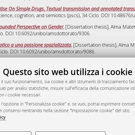
eatise On Simple Drugs. Textual transmission and annotated transl
ience, cognition, and semiotics (pscs)
, 34 Ciclo. DOI 10.48676
rounded Perspective on Gender
, [Dissertation thesis], Alma Mate
clo. DOI 10.6092/unibo/amsdottorato/9306.
otico a una passione spazializzata
, [Dissertation thesis], Alma 
Ciclo. DOI 10.6092/unibo/amsdottorato/9086.
Quest
Questo sito web utilizza i cookie
 il suo funzionamento, sia cookie e altri strumenti di tracciamento faco
rato
ati per analisi statistiche, misure sull'efficacia della comunicazione is
-7946
on i cookie necessari.
mplementato e gestito da
AlmaDL
 l'opzione in "Personalizza cookie" e, se vuoi, potrai esprimere consens
ni Cookie
dei consensi rientrando nella sezione "Impostazione cookie" del sito.
 sulla privacy
icy
.
d’uso del sito
COOKIE TECNICI - NECES