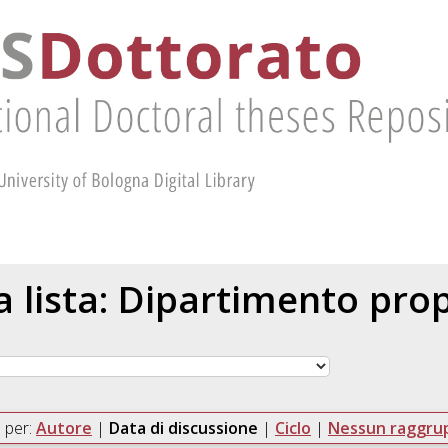
la lista: Dipartimento pr
 per:
Autore
|
Data di discussione
|
Ciclo
|
Nessun raggr