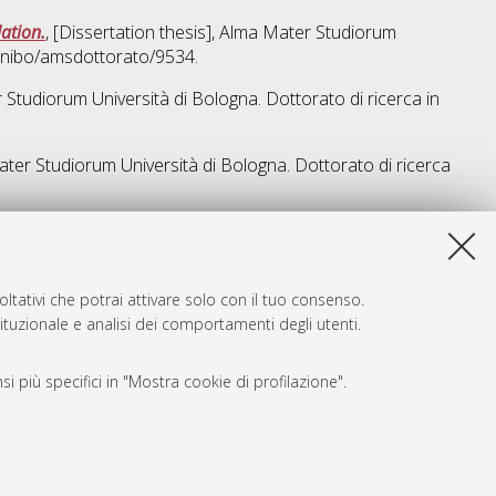
ation.
, [Dissertation thesis], Alma Mater Studiorum
/unibo/amsdottorato/9534.
r Studiorum Università di Bologna. Dottorato di ricerca in
Mater Studiorum Università di Bologna. Dottorato di ricerca
a lista e' stata generata il
Thu Aug 6 20:50:51 2026 CEST
.
ltativi che potrai attivare solo con il tuo consenso.
tituzionale e analisi dei comportamenti degli utenti.
i più specifici in "Mostra cookie di profilazione".
SARI