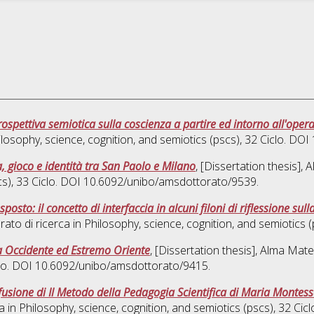
rospettiva semiotica sulla coscienza a partire ed intorno all'oper
losophy, science, cognition, and semiotics (pscs)
, 32 Ciclo. DO
, gioco e identità tra San Paolo e Milano
, [Dissertation thesis],
cs)
, 33 Ciclo. DOI 10.6092/unibo/amsdottorato/9539.
osto: il concetto di interfaccia in alcuni filoni di riflessione su
rato di ricerca in
Philosophy, science, cognition, and semiotics 
tra Occidente ed Estremo Oriente
, [Dissertation thesis], Alma Mat
clo. DOI 10.6092/unibo/amsdottorato/9415.
iffusione di Il Metodo della Pedagogia Scientifica di Maria Monte
a in
Philosophy, science, cognition, and semiotics (pscs)
, 32 Ci