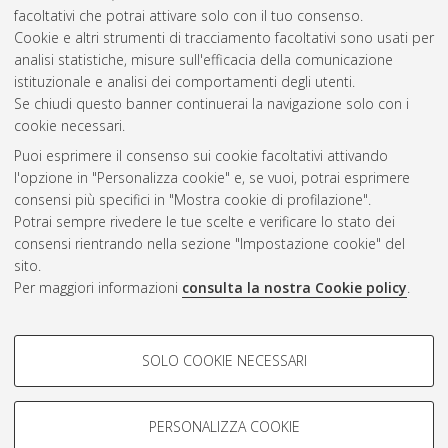
facoltativi che potrai attivare solo con il tuo consenso.
Cookie e altri strumenti di tracciamento facoltativi sono usati per
Gestione del documento:
analisi statistiche, misure sull'efficacia della comunicazione
istituzionale e analisi dei comportamenti degli utenti.
Se chiudi questo banner continuerai la navigazione solo con i
cookie necessari.
Atom
Puoi esprimere il consenso sui cookie facoltativi attivando
Rss 1.0
l'opzione in "Personalizza cookie" e, se vuoi, potrai esprimere
consensi più specifici in "Mostra cookie di profilazione".
Rss 2.0
Potrai sempre rivedere le tue scelte e verificare lo stato dei
consensi rientrando nella sezione "Impostazione cookie" del
sito.
AMS Dottorato
Per maggiori informazioni
consulta la nostra Cookie policy
.
ISSN: 2038-7946
Servizio implementato e gestito da
AlmaDL
Impostazioni Cookie
COOKIE DI PROFILAZIONE -
SOLO COOKIE NECESSARI
Informativa sulla privacy
FACOLTATIVI
Condizioni d’uso del sito
Si tratta di cookie utilizzati per analizzare le caratteristiche della
navigazione degli utenti, creare profili in base al loro comportamento
PERSONALIZZA COOKIE
sul sito, per analisi di marketing.