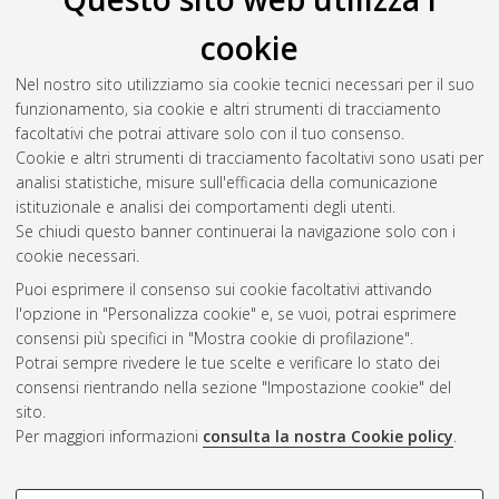
Manco, Caterina
(2020)
The books VI to VIII of Galen’s treatise
cookie
On Simple Drugs. Textual transmission and annotated
translation.
, [Dissertation thesis], Alma Mater Studiorum
Nel nostro sito utilizziamo sia cookie tecnici necessari per il suo
Università di Bologna. Dottorato di ricerca in
Philosophy,
funzionamento, sia cookie e altri strumenti di tracciamento
science, cognition, and semiotics (pscs)
, 34 Ciclo. DOI
facoltativi che potrai attivare solo con il tuo consenso.
10.48676/unibo/amsdottorato/9534.
Cookie e altri strumenti di tracciamento facoltativi sono usati per
analisi statistiche, misure sull'efficacia della comunicazione
Questa lista e' stata generata il
Fri Aug 7 20:50:31 2026 CEST
.
istituzionale e analisi dei comportamenti degli utenti.
Se chiudi questo banner continuerai la navigazione solo con i
cookie necessari.
Atom
Puoi esprimere il consenso sui cookie facoltativi attivando
Rss 1.0
l'opzione in "Personalizza cookie" e, se vuoi, potrai esprimere
consensi più specifici in "Mostra cookie di profilazione".
Rss 2.0
Potrai sempre rivedere le tue scelte e verificare lo stato dei
consensi rientrando nella sezione "Impostazione cookie" del
AMS Dottorato
sito.
Per maggiori informazioni
consulta la nostra Cookie policy
.
ISSN: 2038-7946
Servizio implementato e gestito da
AlmaDL
Impostazioni Cookie
COOKIE DI PROFILAZIONE -