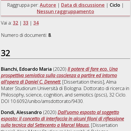
Raggruppa per:
Autore
|
Data di discussione
|
Ciclo
|
Nessun raggruppamento
Vai a:
32
|
33
|
34
Numero di documenti:
8
.
32
Bianchi, Edoardo Maria
(2020)
Il potere di fare eco. Una
prospettiva semiotica sulla coscienza a partire ed intorno
all'opera di Daniel C. Dennett
, [Dissertation thesis], Alma
Mater Studiorum Università di Bologna. Dottorato di ricerca in
Philosophy, science, cognition, and semiotics (pscs)
, 32 Ciclo.
DOI 10.6092/unibo/amsdottorato/9430.
Dondi, Alessandro
(2020)
Dall'uomo esposto al soggetto
esposto: il concetto di interfaccia in alcuni filoni di riflessione
sulla tecnica dal Settecento a Marcel Mauss
, [Dissertation