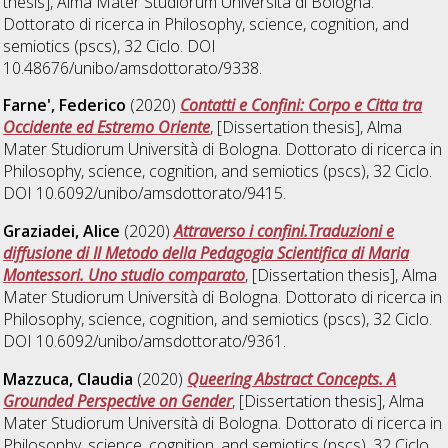
thesis], Alma Mater Studiorum Università di Bologna.
Dottorato di ricerca in
Philosophy, science, cognition, and
semiotics (pscs)
, 32 Ciclo. DOI
10.48676/unibo/amsdottorato/9338.
Farne', Federico
(2020)
Contatti e Confini: Corpo e Citta tra
Occidente ed Estremo Oriente
, [Dissertation thesis], Alma
Mater Studiorum Università di Bologna. Dottorato di ricerca in
Philosophy, science, cognition, and semiotics (pscs)
, 32 Ciclo.
DOI 10.6092/unibo/amsdottorato/9415.
Graziadei, Alice
(2020)
Attraverso i confini.Traduzioni e
diffusione di Il Metodo della Pedagogia Scientifica di Maria
Montessori. Uno studio comparato
, [Dissertation thesis], Alma
Mater Studiorum Università di Bologna. Dottorato di ricerca in
Philosophy, science, cognition, and semiotics (pscs)
, 32 Ciclo.
DOI 10.6092/unibo/amsdottorato/9361.
Mazzuca, Claudia
(2020)
Queering Abstract Concepts. A
Grounded Perspective on Gender
, [Dissertation thesis], Alma
Mater Studiorum Università di Bologna. Dottorato di ricerca in
Philosophy, science, cognition, and semiotics (pscs)
, 32 Ciclo.