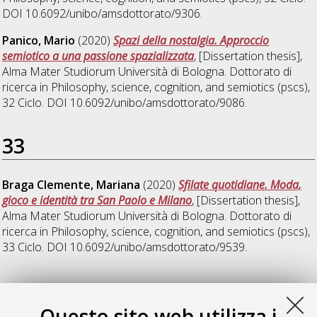
DOI 10.6092/unibo/amsdottorato/9306.
Panico, Mario
(2020)
Spazi della nostalgia. Approccio
semiotico a una passione spazializzata
, [Dissertation thesis],
Alma Mater Studiorum Università di Bologna. Dottorato di
ricerca in
Philosophy, science, cognition, and semiotics (pscs)
,
32 Ciclo. DOI 10.6092/unibo/amsdottorato/9086.
33
Braga Clemente, Mariana
(2020)
Sfilate quotidiane. Moda,
gioco e identità tra San Paolo e Milano
, [Dissertation thesis],
Alma Mater Studiorum Università di Bologna. Dottorato di
ricerca in
Philosophy, science, cognition, and semiotics (pscs)
,
33 Ciclo. DOI 10.6092/unibo/amsdottorato/9539.
34
Questo sito web utilizza i