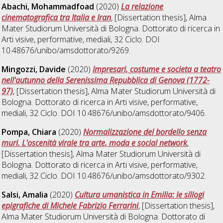
Abachi, Mohammadfoad
(2020)
La relazione
cinematografica tra Italia e Iran
, [Dissertation thesis], Alma
Mater Studiorum Università di Bologna. Dottorato di ricerca in
Arti visive, performative, mediali
, 32 Ciclo. DOI
10.48676/unibo/amsdottorato/9269.
Mingozzi, Davide
(2020)
Impresari, costume e societa a teatro
nell'autunno della Serenissima Repubblica di Genova (1772-
97)
, [Dissertation thesis], Alma Mater Studiorum Università di
Bologna. Dottorato di ricerca in
Arti visive, performative,
mediali
, 32 Ciclo. DOI 10.48676/unibo/amsdottorato/9406.
Pompa, Chiara
(2020)
Normalizzazione del bordello senza
muri. L'oscenità virale tra arte, moda e social network
,
[Dissertation thesis], Alma Mater Studiorum Università di
Bologna. Dottorato di ricerca in
Arti visive, performative,
mediali
, 32 Ciclo. DOI 10.48676/unibo/amsdottorato/9302.
Salsi, Amalia
(2020)
Cultura umanistica in Emilia: le sillogi
epigrafiche di Michele Fabrizio Ferrarini
, [Dissertation thesis],
Alma Mater Studiorum Università di Bologna. Dottorato di