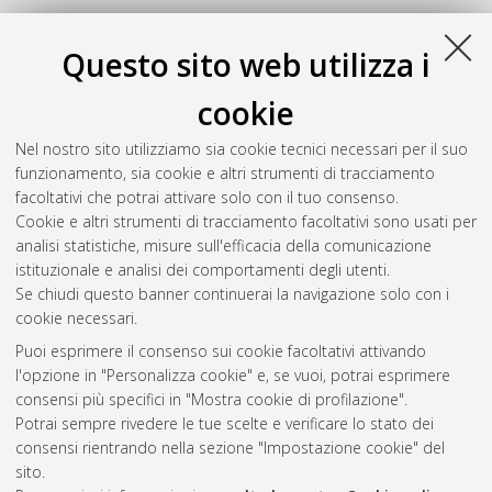
34
Questo sito web utilizza i
Japon Franco, Rafael
(2020)
The influence of Italian painting
cookie
in the Sevillian baroque school
, [Dissertation thesis], Alma
Mater Studiorum Università di Bologna. Dottorato di ricerca in
Nel nostro sito utilizziamo sia cookie tecnici necessari per il suo
Arti visive, performative, mediali
, 34 Ciclo. DOI
funzionamento, sia cookie e altri strumenti di tracciamento
10.48676/unibo/amsdottorato/9137.
facoltativi che potrai attivare solo con il tuo consenso.
Cookie e altri strumenti di tracciamento facoltativi sono usati per
Questa lista e' stata generata il
Sun Aug 9 20:50:41 2026
analisi statistiche, misure sull'efficacia della comunicazione
CEST
.
istituzionale e analisi dei comportamenti degli utenti.
Se chiudi questo banner continuerai la navigazione solo con i
cookie necessari.
Atom
Puoi esprimere il consenso sui cookie facoltativi attivando
Rss 1.0
l'opzione in "Personalizza cookie" e, se vuoi, potrai esprimere
consensi più specifici in "Mostra cookie di profilazione".
Rss 2.0
Potrai sempre rivedere le tue scelte e verificare lo stato dei
consensi rientrando nella sezione "Impostazione cookie" del
AMS Dottorato
sito.