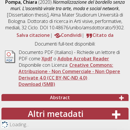
Pompa, Chiara
(2020)
Normalizzazione del bordello senza
muri. L'oscenità virale tra arte, moda e social network
,
[Dissertation thesis], Alma Mater Studiorum Università di
Bologna. Dottorato di ricerca in
Arti visive, performative,
mediali
, 32 Ciclo. DOI 10.48676/unibo/amsdottorato/9302.
Salva citazione
Condividi
Citato da
Documenti full-text disponibili:
Documento PDF
(Italiano) - Richiede un lettore di
PDF come
Xpdf
o
Adobe Acrobat Reader
Disponibile con Licenza:
Creative Commons:
Attribuzione - Non Commerciale - Non Opere
Derivate 4.0 (CC BY-NC-ND 4.0)
.
Download (5MB)
Abstract
Altri metadati
Loading...