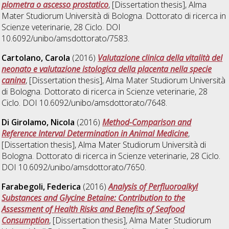
piometra o ascesso prostatico
, [Dissertation thesis], Alma
Mater Studiorum Università di Bologna. Dottorato di ricerca in
Scienze veterinarie
, 28 Ciclo. DOI
10.6092/unibo/amsdottorato/7583.
Cartolano, Carola
(2016)
Valutazione clinica della vitalità del
neonato e valutazione istologica della placenta nella specie
canina
, [Dissertation thesis], Alma Mater Studiorum Università
di Bologna. Dottorato di ricerca in
Scienze veterinarie
, 28
Ciclo. DOI 10.6092/unibo/amsdottorato/7648.
Di Girolamo, Nicola
(2016)
Method-Comparison and
Reference Interval Determination in Animal Medicine
,
[Dissertation thesis], Alma Mater Studiorum Università di
Bologna. Dottorato di ricerca in
Scienze veterinarie
, 28 Ciclo.
DOI 10.6092/unibo/amsdottorato/7650.
Farabegoli, Federica
(2016)
Analysis of Perfluoroalkyl
Substances and Glycine Betaine: Contribution to the
Assessment of Health Risks and Benefits of Seafood
Consumption
, [Dissertation thesis], Alma Mater Studiorum