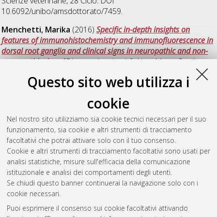
Scienze veterinarie
, 28 Ciclo. DOI
10.6092/unibo/amsdottorato/7459.
Menchetti, Marika
(2016)
Specific in-depth insights on
features of immunohistochemistry and immunofluorescence in
dorsal root ganglia and clinical signs in neuropathic and non-
neuropathic dogs
, [Dissertation thesis], Alma Mater Studiorum
Università di Bologna. Dottorato di ricerca in
Scienze
Questo sito web utilizza i
veterinarie
, 28 Ciclo. DOI 10.6092/unibo/amsdottorato/7542.
cookie
Muscatello, Luisa Vera
(2016)
Fattori di crescita e recettori
tirosin chinasici nelle neoplasie e displasie degli animali
Nel nostro sito utilizziamo sia cookie tecnici necessari per il suo
domestici
, [Dissertation thesis], Alma Mater Studiorum
funzionamento, sia cookie e altri strumenti di tracciamento
Università di Bologna. Dottorato di ricerca in
Scienze
facoltativi che potrai attivare solo con il tuo consenso.
veterinarie
, 28 Ciclo. DOI 10.6092/unibo/amsdottorato/7575.
Cookie e altri strumenti di tracciamento facoltativi sono usati per
analisi statistiche, misure sull'efficacia della comunicazione
Questa lista e' stata generata il
Fri Aug 7 20:50:18 2026 CEST
.
istituzionale e analisi dei comportamenti degli utenti.
Se chiudi questo banner continuerai la navigazione solo con i
cookie necessari.
Atom
Puoi esprimere il consenso sui cookie facoltativi attivando
Rss 1.0