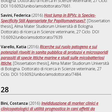
Bologna. Dottorato di ricerca in
Scienze veterinarie
, 27 Ciclo.
DOI 10.6092/unibo/amsdottorato/7661.
Savini, Federica
(2016)
Host Jump in BPVs: is Species-
Specificity Still Appropriate for Papillomaviruses?
, [Dissertation
thesis], Alma Mater Studiorum Università di Bologna.
Dottorato di ricerca in
Scienze veterinarie
, 27 Ciclo. DOI
10.6092/unibo/amsdottorato/7639.
Varello, Katia
(2016)
Ricerche sul ruolo patogeno e sui
potenziali risvolti in sanita pubblica di protozoi e microsporidi
parassiti di specie ittiche marine e studi sulle micobatteriosi
ittiche
, [Dissertation thesis], Alma Mater Studiorum Università
di Bologna. Dottorato di ricerca in
Scienze veterinarie
, 27
Ciclo. DOI 10.6092/unibo/amsdottorato/7484.
28
Bini, Costanza
(2016)
Invididuazione di marker clinici e
clinicopatologici di utilità prognostica in cani affetti da