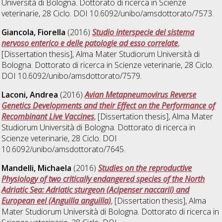
Università di Bologna. Dottorato di ricerca in
Scienze
veterinarie
, 28 Ciclo. DOI 10.6092/unibo/amsdottorato/7573.
Giancola, Fiorella
(2016)
Studio interspecie del sistema
nervoso enterico e delle patologie ad esso correlate
,
[Dissertation thesis], Alma Mater Studiorum Università di
Bologna. Dottorato di ricerca in
Scienze veterinarie
, 28 Ciclo.
DOI 10.6092/unibo/amsdottorato/7579.
Laconi, Andrea
(2016)
Avian Metapneumovirus Reverse
Genetics Developments and their Effect on the Performance of
Recombinant Live Vaccines
, [Dissertation thesis], Alma Mater
Studiorum Università di Bologna. Dottorato di ricerca in
Scienze veterinarie
, 28 Ciclo. DOI
10.6092/unibo/amsdottorato/7645.
Mandelli, Michaela
(2016)
Studies on the reproductive
Physiology of two critically endangered species of the North
Adriatic Sea: Adriatic sturgeon (Acipenser naccarii) and
European eel (Anguilla anguilla)
, [Dissertation thesis], Alma
Mater Studiorum Università di Bologna. Dottorato di ricerca in