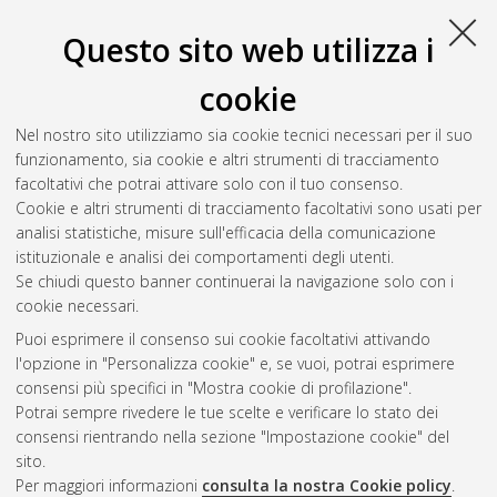
Questo sito web utilizza i
cookie
Nel nostro sito utilizziamo sia cookie tecnici necessari per il suo
funzionamento, sia cookie e altri strumenti di tracciamento
facoltativi che potrai attivare solo con il tuo consenso.
Cookie e altri strumenti di tracciamento facoltativi sono usati per
Gestione del documento:
analisi statistiche, misure sull'efficacia della comunicazione
istituzionale e analisi dei comportamenti degli utenti.
Se chiudi questo banner continuerai la navigazione solo con i
cookie necessari.
Atom
Puoi esprimere il consenso sui cookie facoltativi attivando
Rss 1.0
l'opzione in "Personalizza cookie" e, se vuoi, potrai esprimere
consensi più specifici in "Mostra cookie di profilazione".
Rss 2.0
Potrai sempre rivedere le tue scelte e verificare lo stato dei
consensi rientrando nella sezione "Impostazione cookie" del
sito.
AMS Dottorato
Per maggiori informazioni
consulta la nostra Cookie policy
.
ISSN: 2038-7946