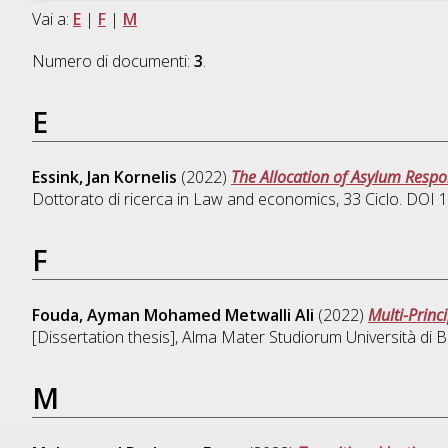
Vai a:
E
|
F
|
M
Numero di documenti:
3
.
E
Essink, Jan Kornelis
(2022)
The Allocation of Asylum Respon
Dottorato di ricerca in
Law and economics
, 33 Ciclo. DOI
F
Fouda, Ayman Mohamed Metwalli Ali
(2022)
Multi-Princ
[Dissertation thesis], Alma Mater Studiorum Università di B
M