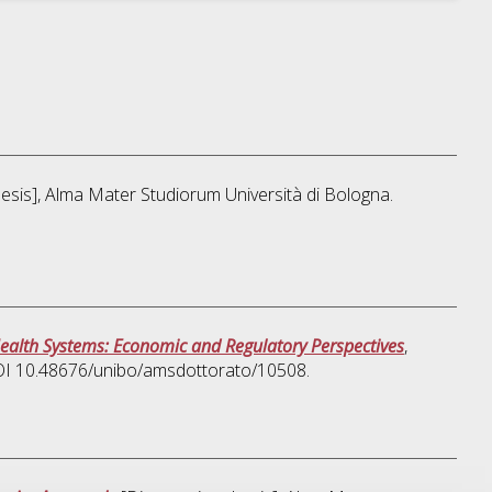
thesis], Alma Mater Studiorum Università di Bologna.
Health Systems: Economic and Regulatory Perspectives
,
DOI 10.48676/unibo/amsdottorato/10508.