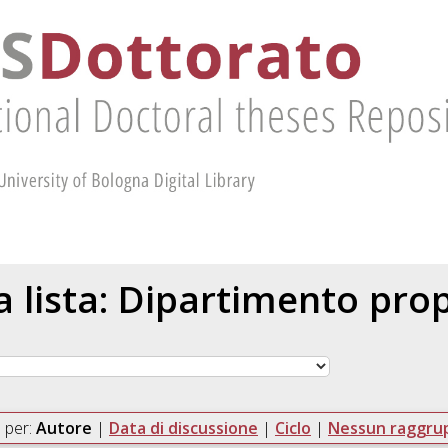
la lista: Dipartimento pr
 per:
Autore
|
Data di discussione
|
Ciclo
|
Nessun raggr