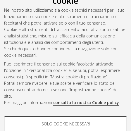
cookie
Cultural Transmission
, [Dissertation thesis], Alma Mater
Nel nostro sito utilizziamo sia cookie tecnici necessari per il suo
Studiorum Università di Bologna. Dottorato di ricerca in
funzionamento, sia cookie e altri strumenti di tracciamento
Economia
, 29 Ciclo. DOI 10.6092/unibo/amsdottorato/7869.
facoltativi che potrai attivare solo con il tuo consenso.
Cookie e altri strumenti di tracciamento facoltativi sono usati per
Questa lista e' stata generata il
Thu Aug 6 20:38:23 2026
analisi statistiche, misure sull'efficacia della comunicazione
CEST
.
istituzionale e analisi dei comportamenti degli utenti.
Se chiudi questo banner continuerai la navigazione solo con i
cookie necessari.
Atom
Puoi esprimere il consenso sui cookie facoltativi attivando
Rss 1.0
l'opzione in "Personalizza cookie" e, se vuoi, potrai esprimere
consensi più specifici in "Mostra cookie di profilazione".
Rss 2.0
Potrai sempre rivedere le tue scelte e verificare lo stato dei
consensi rientrando nella sezione "Impostazione cookie" del
sito.
AMS Dottorato
Per maggiori informazioni
consulta la nostra Cookie policy
.
ISSN: 2038-7946
Servizio implementato e gestito da
AlmaDL
COOKIE DI PROFILAZIONE -
Impostazioni Cookie
SOLO COOKIE NECESSARI
Informativa sulla privacy
FACOLTATIVI