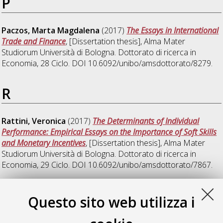
P
Paczos, Marta Magdalena
(2017)
The Essays in International
Trade and Finance
, [Dissertation thesis], Alma Mater
Studiorum Università di Bologna. Dottorato di ricerca in
Economia
, 28 Ciclo. DOI 10.6092/unibo/amsdottorato/8279.
R
Rattini, Veronica
(2017)
The Determinants of Individual
Performance: Empirical Essays on the Importance of Soft Skills
and Monetary Incentives
, [Dissertation thesis], Alma Mater
Studiorum Università di Bologna. Dottorato di ricerca in
Economia
, 29 Ciclo. DOI 10.6092/unibo/amsdottorato/7867.
T
Questo sito web utilizza i
Tura, Giulia
(2017)
Essays in the Economics of the Family and