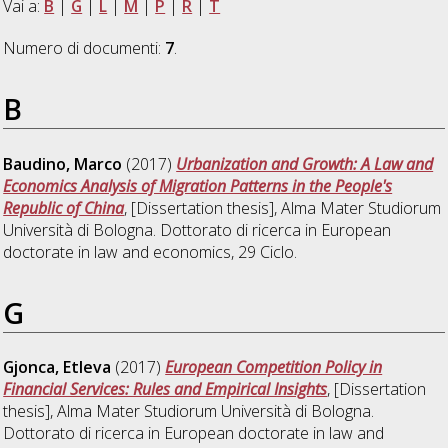
Vai a:
B
|
G
|
L
|
M
|
P
|
R
|
T
Numero di documenti:
7
.
B
Baudino, Marco
(2017)
Urbanization and Growth: A Law and
Economics Analysis of Migration Patterns in the People's
Republic of China
, [Dissertation thesis], Alma Mater Studiorum
Università di Bologna. Dottorato di ricerca in
European
doctorate in law and economics
, 29 Ciclo.
G
Gjonca, Etleva
(2017)
European Competition Policy in
Financial Services: Rules and Empirical Insights
, [Dissertation
thesis], Alma Mater Studiorum Università di Bologna.
Dottorato di ricerca in
European doctorate in law and