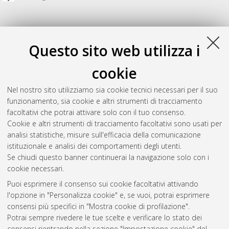
Questo sito web utilizza i
cookie
Nel nostro sito utilizziamo sia cookie tecnici necessari per il suo
funzionamento, sia cookie e altri strumenti di tracciamento
facoltativi che potrai attivare solo con il tuo consenso.
Cookie e altri strumenti di tracciamento facoltativi sono usati per
Gestione del documento:
analisi statistiche, misure sull'efficacia della comunicazione
istituzionale e analisi dei comportamenti degli utenti.
Se chiudi questo banner continuerai la navigazione solo con i
cookie necessari.
Atom
Puoi esprimere il consenso sui cookie facoltativi attivando
Rss 1.0
l'opzione in "Personalizza cookie" e, se vuoi, potrai esprimere
consensi più specifici in "Mostra cookie di profilazione".
Rss 2.0
Potrai sempre rivedere le tue scelte e verificare lo stato dei
consensi rientrando nella sezione "Impostazione cookie" del