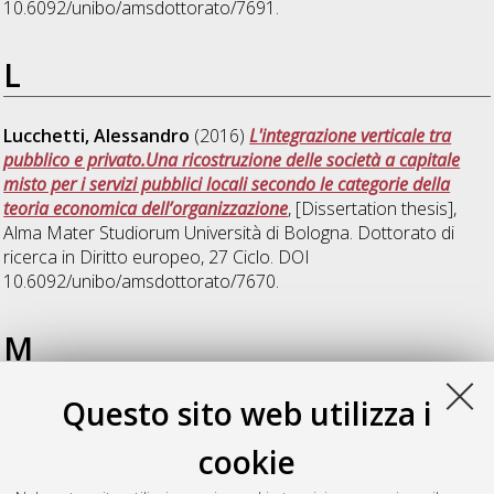
10.6092/unibo/amsdottorato/7691.
L
Lucchetti, Alessandro
(2016)
L'integrazione verticale tra
pubblico e privato.Una ricostruzione delle società a capitale
misto per i servizi pubblici locali secondo le categorie della
teoria economica dell’organizzazione
, [Dissertation thesis],
Alma Mater Studiorum Università di Bologna. Dottorato di
ricerca in
Diritto europeo
, 27 Ciclo. DOI
10.6092/unibo/amsdottorato/7670.
M
Questo sito web utilizza i
Montesano, Anna
(2016)
I documenti di trasporto nelle
operazioni di credito documentario
, [Dissertation thesis], Alma
cookie
Mater Studiorum Università di Bologna. Dottorato di ricerca in
Stato, persona e servizi nell'ordinamento europeo e