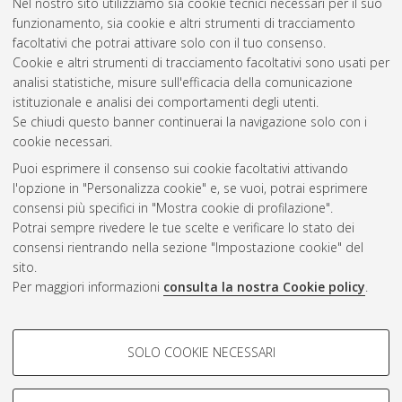
Nel nostro sito utilizziamo sia cookie tecnici necessari per il suo
internazionale
, 28 Ciclo. DOI
funzionamento, sia cookie e altri strumenti di tracciamento
10.6092/unibo/amsdottorato/7662.
facoltativi che potrai attivare solo con il tuo consenso.
Cookie e altri strumenti di tracciamento facoltativi sono usati per
Questa lista e' stata generata il
Thu Aug 6 20:38:01 2026
analisi statistiche, misure sull'efficacia della comunicazione
CEST
.
istituzionale e analisi dei comportamenti degli utenti.
Se chiudi questo banner continuerai la navigazione solo con i
cookie necessari.
Atom
Puoi esprimere il consenso sui cookie facoltativi attivando
Rss 1.0
l'opzione in "Personalizza cookie" e, se vuoi, potrai esprimere
consensi più specifici in "Mostra cookie di profilazione".
Rss 2.0
Potrai sempre rivedere le tue scelte e verificare lo stato dei
consensi rientrando nella sezione "Impostazione cookie" del
AMS Dottorato
sito.
Per maggiori informazioni
consulta la nostra Cookie policy
.
ISSN: 2038-7946
Servizio implementato e gestito da
AlmaDL
Impostazioni Cookie
COOKIE DI PROFILAZIONE -
SOLO COOKIE NECESSARI
Informativa sulla privacy
FACOLTATIVI
Condizioni d’uso del sito
Si tratta di cookie utilizzati per analizzare le caratteristiche della