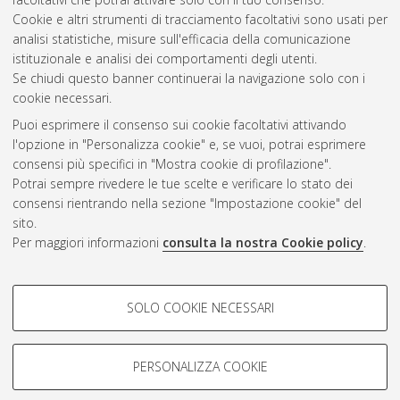
Cookie e altri strumenti di tracciamento facoltativi sono usati per
Questa lista e' stata generata il
Sat Aug 8 20:39:22 2026
analisi statistiche, misure sull'efficacia della comunicazione
CEST
.
istituzionale e analisi dei comportamenti degli utenti.
Se chiudi questo banner continuerai la navigazione solo con i
cookie necessari.
Atom
Puoi esprimere il consenso sui cookie facoltativi attivando
Rss 1.0
l'opzione in "Personalizza cookie" e, se vuoi, potrai esprimere
consensi più specifici in "Mostra cookie di profilazione".
Rss 2.0
Potrai sempre rivedere le tue scelte e verificare lo stato dei
consensi rientrando nella sezione "Impostazione cookie" del
sito.
AMS Dottorato
Per maggiori informazioni
consulta la nostra Cookie policy
.
ISSN: 2038-7946
Servizio implementato e gestito da
AlmaDL
Impostazioni Cookie
COOKIE DI PROFILAZIONE -
SOLO COOKIE NECESSARI
Informativa sulla privacy
FACOLTATIVI
Condizioni d’uso del sito
Si tratta di cookie utilizzati per analizzare le caratteristiche della
navigazione degli utenti, creare profili in base al loro comportamento
PERSONALIZZA COOKIE
sul sito, per analisi di marketing.