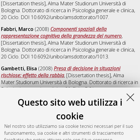
[Dissertation thesis], Alma Mater Studiorum Università di
Bologna. Dottorato di ricerca in
Psicologia generale e clinica
,
20 Ciclo. DOI 10.6092/unibo/amsdottorato/1007.
Fabbri, Marco
(2008)
Componenti spaziali della
rappresentazione cognitiva della grandezza del numero
,
[Dissertation thesis], Alma Mater Studiorum Università di
Bologna. Dottorato di ricerca in
Psicologia generale e clinica
,
20 Ciclo. DOI 10.6092/unibo/amsdottorato/1013.
Gambetti, Elisa
(2008)
Presa di decisione in situazioni
rischiose: effetto della rabbia
, [Dissertation thesis], Alma
Mater Studiorum Università di Bologna. Dottorato di ricerca in
Psicologia generale e clinica
, 20 Ciclo. DOI
10.6092/unibo/amsdottorato/1009.
Questo sito web utilizza i
Tosini, Giorgio
(2008)
Scene di violenza, esperienze emotive e
cookie
condotte aggressive
, [Dissertation thesis], Alma Mater
Studiorum Università di Bologna. Dottorato di ricerca in
Nel nostro sito utilizziamo sia cookie tecnici necessari per il suo
Psicologia generale e clinica
, 20 Ciclo. DOI
funzionamento, sia cookie e altri strumenti di tracciamento
10.6092/unibo/amsdottorato/1012.
facoltativi che potrai attivare solo con il tuo consenso.