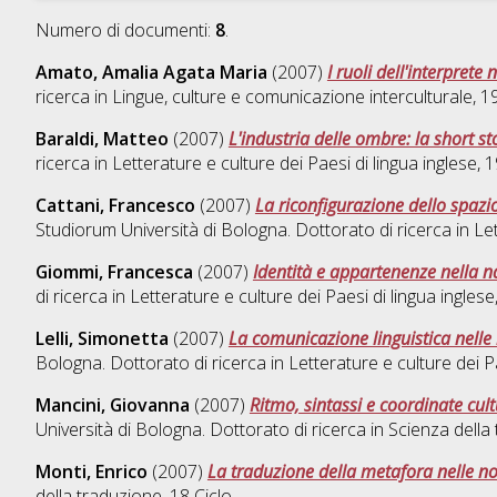
Numero di documenti:
8
.
Amato, Amalia Agata Maria
(2007)
I ruoli dell'interprete
ricerca in
Lingue, culture e comunicazione interculturale
, 1
Baraldi, Matteo
(2007)
L'industria delle ombre: la short sto
ricerca in
Letterature e culture dei Paesi di lingua inglese
, 
Cattani, Francesco
(2007)
La riconfigurazione dello spazi
Studiorum Università di Bologna. Dottorato di ricerca in
Let
Giommi, Francesca
(2007)
Identità e appartenenze nella na
di ricerca in
Letterature e culture dei Paesi di lingua inglese
Lelli, Simonetta
(2007)
La comunicazione linguistica nelle 
Bologna. Dottorato di ricerca in
Letterature e culture dei Pa
Mancini, Giovanna
(2007)
Ritmo, sintassi e coordinate cu
Università di Bologna. Dottorato di ricerca in
Scienza della
Monti, Enrico
(2007)
La traduzione della metafora nelle no
della traduzione
, 18 Ciclo.