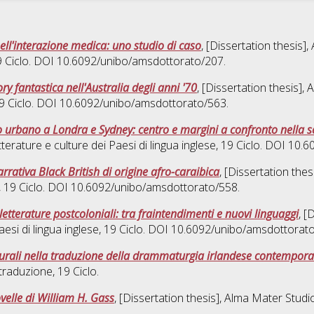
 nell'interazione medica: uno studio di caso
, [Dissertation thesis]
9 Ciclo. DOI 10.6092/unibo/amsdottorato/207.
ry fantastica nell'Australia degli anni '70
, [Dissertation thesis]
19 Ciclo. DOI 10.6092/unibo/amsdottorato/563.
o urbano a Londra e Sydney: centro e margini a confronto nella s
terature e culture dei Paesi di lingua inglese
, 19 Ciclo. DOI 10.
rrativa Black British di origine afro-caraibica
, [Dissertation the
, 19 Ciclo. DOI 10.6092/unibo/amsdottorato/558.
letterature postcoloniali: tra fraintendimenti e nuovi linguaggi
, [
esi di lingua inglese
, 19 Ciclo. DOI 10.6092/unibo/amsdottorat
lturali nella traduzione della drammaturgia irlandese contempor
 traduzione
, 19 Ciclo.
velle di William H. Gass
, [Dissertation thesis], Alma Mater Studi