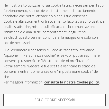
Nel nostro sito utilizziamo sia cookie tecnici necessari per il suo
funzionamento, sia cookie e altri strumenti di tracciamento
facoltativi che potrai attivare solo con il tuo consenso.
Cookie e altri strumenti di tracciamento facoltativi sono usati per
Gestione del documento:
analisi statistiche, misure sull'efficacia della comunicazione
istituzionale e analisi dei comportamenti degli utenti.
Se chiudi questo banner continuerai la navigazione solo con i
cookie necessari.
Atom
Puoi esprimere il consenso sui cookie facoltativi attivando
Rss 1.0
l'opzione in "Personalizza cookie" e, se vuoi, potrai esprimere
consensi più specifici in "Mostra cookie di profilazione".
Rss 2.0
Potrai sempre rivedere le tue scelte e verificare lo stato dei
consensi rientrando nella sezione "Impostazione cookie" del
sito.
AMS Dottorato
Per maggiori informazioni
consulta la nostra Cookie policy
.
ISSN: 2038-7946
Servizio implementato e gestito da
AlmaDL
Impostazioni Cookie
COOKIE DI PROFILAZIONE -
SOLO COOKIE NECESSARI
Informativa sulla privacy
FACOLTATIVI
Condizioni d’uso del sito