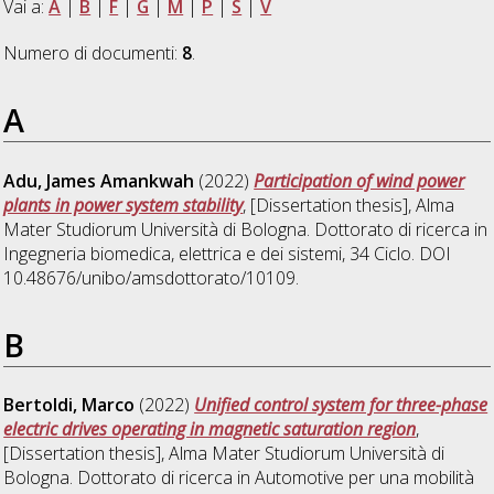
Vai a:
A
|
B
|
F
|
G
|
M
|
P
|
S
|
V
Numero di documenti:
8
.
A
Adu, James Amankwah
(2022)
Participation of wind power
plants in power system stability
, [Dissertation thesis], Alma
Mater Studiorum Università di Bologna. Dottorato di ricerca in
Ingegneria biomedica, elettrica e dei sistemi
, 34 Ciclo. DOI
10.48676/unibo/amsdottorato/10109.
B
Bertoldi, Marco
(2022)
Unified control system for three-phase
electric drives operating in magnetic saturation region
,
[Dissertation thesis], Alma Mater Studiorum Università di
Bologna. Dottorato di ricerca in
Automotive per una mobilità