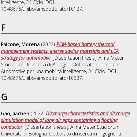
intelligente
, 34 Ciclo. DOI
10.48676/unibo/amsdottorato/10127.
F
Falcone, Morena
(2022)
PCM-based battery thermal
management systems, energy saving materials and LCA
strategy for automotive
, [Dissertation thesis], Alma Mater
Studiorum Università di Bologna. Dottorato di ricerca in
Automotive per una mobilità intelligente
, 34 Ciclo. DOI
10.48676/unibo/amsdottorato/10337.
G
Gao, Jiachen
(2022)
Discharge characteristics and discharge
simulation model of long air gaps containing a floating
conductor
, [Dissertation thesis], Alma Mater Studiorum
Università di Bologna. Dottorato di ricerca in
Ingegneria