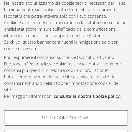
Nel nostro sito utilizziamo sia cookie tecnici necessari per il suo
intelligente
, 34 Ciclo. DOI
funzionamento, sia cookie e altri strumenti di tracciamento
10.48676/unibo/amsdottorato/10297.
facoltativi che potrai attivare solo con il tuo consenso.
Cookie e altri strumenti di tracciamento facoltativi sono usati per
Questa lista e' stata generata il
Wed Aug 5 20:37:47 2026
analisi statistiche, misure sull'efficacia della comunicazione
CEST
.
istituzionale e analisi dei comportamenti degli utenti.
Se chiudi questo banner continuerai la navigazione solo con i
cookie necessari.
Atom
Puoi esprimere il consenso sui cookie facoltativi attivando
Rss 1.0
l'opzione in "Personalizza cookie" e, se vuoi, potrai esprimere
consensi più specifici in "Mostra cookie di profilazione".
Rss 2.0
Potrai sempre rivedere le tue scelte e verificare lo stato dei
consensi rientrando nella sezione "Impostazione cookie" del
sito.
AMS Dottorato
Per maggiori informazioni
consulta la nostra Cookie policy
.
ISSN: 2038-7946
Servizio implementato e gestito da
AlmaDL
Impostazioni Cookie
COOKIE DI PROFILAZIONE -
SOLO COOKIE NECESSARI
Informativa sulla privacy
FACOLTATIVI
Condizioni d’uso del sito
Si tratta di cookie utilizzati per analizzare le caratteristiche della