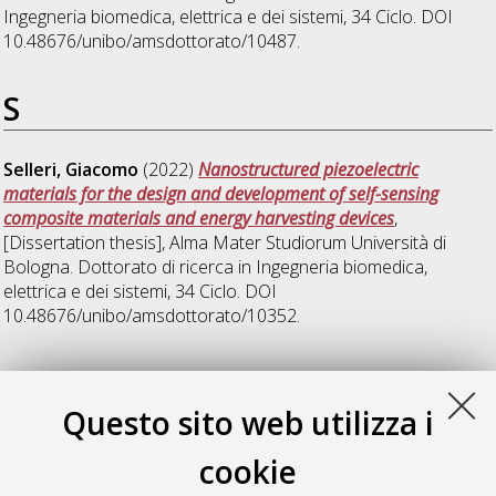
Ingegneria biomedica, elettrica e dei sistemi
, 34 Ciclo. DOI
10.48676/unibo/amsdottorato/10487.
S
Selleri, Giacomo
(2022)
Nanostructured piezoelectric
materials for the design and development of self-sensing
composite materials and energy harvesting devices
,
[Dissertation thesis], Alma Mater Studiorum Università di
Bologna. Dottorato di ricerca in
Ingegneria biomedica,
elettrica e dei sistemi
, 34 Ciclo. DOI
10.48676/unibo/amsdottorato/10352.
V
Questo sito web utilizza i
Vancini, Luca
(2022)
Multi-phase electric drives for mobility
,
cookie
[Dissertation thesis], Alma Mater Studiorum Università di
Bologna. Dottorato di ricerca in
Automotive per una mobilità