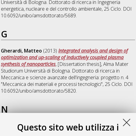
Università di Bologna. Dottorato di ricerca in
Ingegneria
energetica, nucleare e del controllo ambientale
, 25 Ciclo. DOI
10.6092/unibo/amsdottorato/5689.
G
Gherardi, Matteo
(2013)
Integrated analysis and design of
optimization and up-scaling of inductively coupled plasma
synthesis of nanoparticles
, [Dissertation thesis], Alma Mater
Studiorum Università di Bologna. Dottorato di ricerca in
Meccanica e scienze avanzate dell'ingegneria: progetto n. 4
"Meccanica dei materiali e processi tecnologici"
, 25 Ciclo. DOI
10.6092/unibo/amsdottorato/5820.
N
Questo sito web utilizza i
Nachtrodt, Frederik
(2013)
Development of a method for
plasma - induced combustion of intermediate to low-level