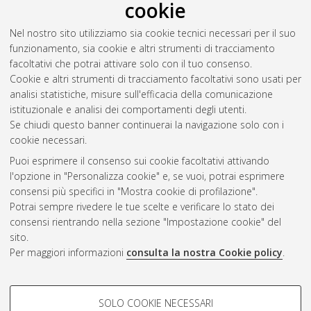
cookie
radioactive waste
, [Dissertation thesis], Alma Mater Studiorum
Università di Bologna. Dottorato di ricerca in
Ingegneria
Nel nostro sito utilizziamo sia cookie tecnici necessari per il suo
energetica, nucleare e del controllo ambientale
, 25 Ciclo. DOI
funzionamento, sia cookie e altri strumenti di tracciamento
10.6092/unibo/amsdottorato/5793.
facoltativi che potrai attivare solo con il tuo consenso.
Cookie e altri strumenti di tracciamento facoltativi sono usati per
Questa lista e' stata generata il
Sat Aug 8 20:39:58 2026
analisi statistiche, misure sull'efficacia della comunicazione
CEST
.
istituzionale e analisi dei comportamenti degli utenti.
Se chiudi questo banner continuerai la navigazione solo con i
cookie necessari.
Atom
Puoi esprimere il consenso sui cookie facoltativi attivando
Rss 1.0
l'opzione in "Personalizza cookie" e, se vuoi, potrai esprimere
consensi più specifici in "Mostra cookie di profilazione".
Rss 2.0
Potrai sempre rivedere le tue scelte e verificare lo stato dei
consensi rientrando nella sezione "Impostazione cookie" del
AMS Dottorato
sito.
Per maggiori informazioni
consulta la nostra Cookie policy
.
ISSN: 2038-7946
Servizio implementato e gestito da
AlmaDL
Impostazioni Cookie
COOKIE DI PROFILAZIONE -
SOLO COOKIE NECESSARI
Informativa sulla privacy
FACOLTATIVI