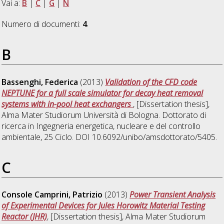
Vai a:
B
|
C
|
G
|
N
Numero di documenti:
4
.
B
Bassenghi, Federica
(2013)
Validation of the CFD code
NEPTUNE for a full scale simulator for decay heat removal
systems with in-pool heat exchangers
, [Dissertation thesis],
Alma Mater Studiorum Università di Bologna. Dottorato di
ricerca in
Ingegneria energetica, nucleare e del controllo
ambientale
, 25 Ciclo. DOI 10.6092/unibo/amsdottorato/5405.
C
Console Camprini, Patrizio
(2013)
Power Transient Analysis
of Experimental Devices for Jules Horowitz Material Testing
Reactor (JHR)
, [Dissertation thesis], Alma Mater Studiorum