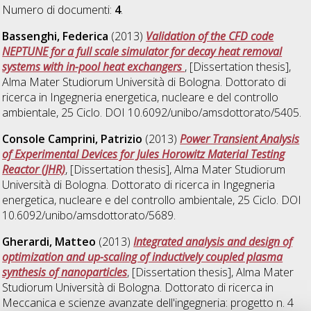
Numero di documenti:
4
.
Bassenghi, Federica
(2013)
Validation of the CFD code
NEPTUNE for a full scale simulator for decay heat removal
systems with in-pool heat exchangers
, [Dissertation thesis],
Alma Mater Studiorum Università di Bologna. Dottorato di
ricerca in
Ingegneria energetica, nucleare e del controllo
ambientale
, 25 Ciclo. DOI 10.6092/unibo/amsdottorato/5405.
Console Camprini, Patrizio
(2013)
Power Transient Analysis
of Experimental Devices for Jules Horowitz Material Testing
Reactor (JHR)
, [Dissertation thesis], Alma Mater Studiorum
Università di Bologna. Dottorato di ricerca in
Ingegneria
energetica, nucleare e del controllo ambientale
, 25 Ciclo. DOI
10.6092/unibo/amsdottorato/5689.
Gherardi, Matteo
(2013)
Integrated analysis and design of
optimization and up-scaling of inductively coupled plasma
synthesis of nanoparticles
, [Dissertation thesis], Alma Mater
Studiorum Università di Bologna. Dottorato di ricerca in
Meccanica e scienze avanzate dell'ingegneria: progetto n. 4