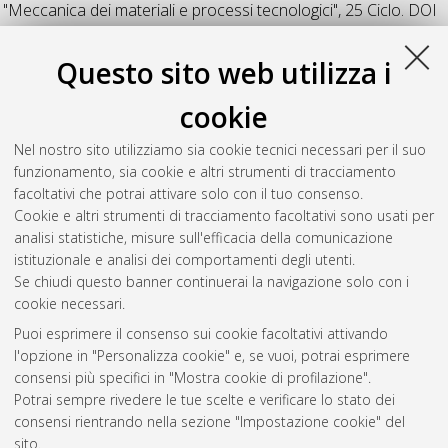
"Meccanica dei materiali e processi tecnologici"
, 25 Ciclo. DOI
10.6092/unibo/amsdottorato/5820.
Questo sito web utilizza i
Nachtrodt, Frederik
(2013)
Development of a method for
plasma - induced combustion of intermediate to low-level
cookie
radioactive waste
, [Dissertation thesis], Alma Mater Studiorum
Università di Bologna. Dottorato di ricerca in
Ingegneria
Nel nostro sito utilizziamo sia cookie tecnici necessari per il suo
energetica, nucleare e del controllo ambientale
, 25 Ciclo. DOI
funzionamento, sia cookie e altri strumenti di tracciamento
10.6092/unibo/amsdottorato/5793.
facoltativi che potrai attivare solo con il tuo consenso.
Cookie e altri strumenti di tracciamento facoltativi sono usati per
Questa lista e' stata generata il
Sat Aug 8 20:39:58 2026
analisi statistiche, misure sull'efficacia della comunicazione
CEST
.
istituzionale e analisi dei comportamenti degli utenti.
Se chiudi questo banner continuerai la navigazione solo con i
cookie necessari.
Atom
Puoi esprimere il consenso sui cookie facoltativi attivando
Rss 1.0
l'opzione in "Personalizza cookie" e, se vuoi, potrai esprimere
consensi più specifici in "Mostra cookie di profilazione".
Rss 2.0
Potrai sempre rivedere le tue scelte e verificare lo stato dei
consensi rientrando nella sezione "Impostazione cookie" del
sito.
AMS Dottorato