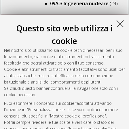
09/C3 Ingegneria nucleare
(24)
Seleziona una voce dall'elenco sottostante.
Questo sito web utilizza i
2014
(1)
2013
(4)
cookie
2012
(3)
2011
(4)
Nel nostro sito utilizziamo sia cookie tecnici necessari per il suo
2010
(7)
funzionamento, sia cookie e altri strumenti di tracciamento
2009
(2)
facoltativi che potrai attivare solo con il tuo consenso.
2008
(2)
Cookie e altri strumenti di tracciamento facoltativi sono usati per
2007
(1)
analisi statistiche, misure sull'efficacia della comunicazione
istituzionale e analisi dei comportamenti degli utenti.
Se chiudi questo banner continuerai la navigazione solo con i
cookie necessari.
Atom
Puoi esprimere il consenso sui cookie facoltativi attivando
Rss 1.0
l'opzione in "Personalizza cookie" e, se vuoi, potrai esprimere
consensi più specifici in "Mostra cookie di profilazione".
Rss 2.0
Potrai sempre rivedere le tue scelte e verificare lo stato dei
consensi rientrando nella sezione "Impostazione cookie" del