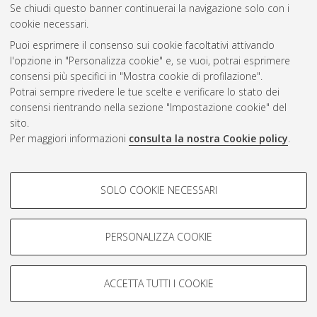
Se chiudi questo banner continuerai la navigazione solo con i
cookie necessari.
Atom
Puoi esprimere il consenso sui cookie facoltativi attivando
Rss 1.0
l'opzione in "Personalizza cookie" e, se vuoi, potrai esprimere
consensi più specifici in "Mostra cookie di profilazione".
Rss 2.0
Potrai sempre rivedere le tue scelte e verificare lo stato dei
consensi rientrando nella sezione "Impostazione cookie" del
AMS Dottorato
sito.
Per maggiori informazioni
consulta la nostra Cookie policy
.
ISSN: 2038-7946
Servizio implementato e gestito da
AlmaDL
Impostazioni Cookie
COOKIE DI PROFILAZIONE -
SOLO COOKIE NECESSARI
Informativa sulla privacy
FACOLTATIVI
Condizioni d’uso del sito
Si tratta di cookie utilizzati per analizzare le caratteristiche della
navigazione degli utenti, creare profili in base al loro comportamento
PERSONALIZZA COOKIE
sul sito, per analisi di marketing.
Mostra cookie di profilazione
ACCETTA TUTTI I COOKIE
Google/Youtube Video
© ALMA MATER STUDIORUM - Università di Bologna, 2007-2026.
COOKIE TECNICI - NECESSARI
Facebook