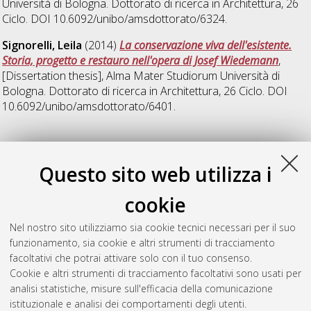
Università di Bologna. Dottorato di ricerca in
Architettura
, 26
Ciclo. DOI 10.6092/unibo/amsdottorato/6324.
Signorelli, Leila
(2014)
La conservazione viva dell'esistente.
Storia, progetto e restauro nell'opera di Josef Wiedemann
,
[Dissertation thesis], Alma Mater Studiorum Università di
Bologna. Dottorato di ricerca in
Architettura
, 26 Ciclo. DOI
10.6092/unibo/amsdottorato/6401.
Z
Questo sito web utilizza i
Zargaran, Pooya
(2014)
History of Restoration in Iran: Origins
cookie
and Developments from 1900 to 1978
, [Dissertation thesis],
Alma Mater Studiorum Università di Bologna. Dottorato di
Nel nostro sito utilizziamo sia cookie tecnici necessari per il suo
ricerca in
Architettura
, 25 Ciclo. DOI
funzionamento, sia cookie e altri strumenti di tracciamento
10.6092/unibo/amsdottorato/6363.
facoltativi che potrai attivare solo con il tuo consenso.
Cookie e altri strumenti di tracciamento facoltativi sono usati per
Questa lista e' stata generata il
Thu Aug 6 20:39:53 2026
analisi statistiche, misure sull'efficacia della comunicazione
CEST
.
istituzionale e analisi dei comportamenti degli utenti.