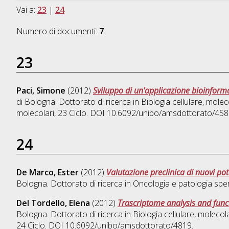
Vai a:
23
|
24
Numero di documenti:
7
.
23
Paci, Simone
(2012)
Sviluppo di un'applicazione bioinformatic
di Bologna. Dottorato di ricerca in
Biologia cellulare, molec
molecolari
, 23 Ciclo. DOI 10.6092/unibo/amsdottorato/458
24
De Marco, Ester
(2012)
Valutazione preclinica di nuovi pot
Bologna. Dottorato di ricerca in
Oncologia e patologia sper
Del Tordello, Elena
(2012)
Trascriptome analysis and func
Bologna. Dottorato di ricerca in
Biologia cellulare, molecola
24 Ciclo. DOI 10.6092/unibo/amsdottorato/4819.