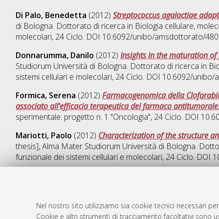
Di Palo, Benedetta
(2012)
Streptococcus agalactiae adapt
di Bologna. Dottorato di ricerca in
Biologia cellulare, molec
molecolari
, 24 Ciclo. DOI 10.6092/unibo/amsdottorato/480
Donnarumma, Danilo
(2012)
Insights in the maturation o
Studiorum Università di Bologna. Dottorato di ricerca in
Bio
sistemi cellulari e molecolari
, 24 Ciclo. DOI 10.6092/unibo
Formica, Serena
(2012)
Farmacogenomica della Clofarabina
associato all’efficacia terapeutica del farmaco antitumorale
sperimentale: progetto n. 1 "Oncologia"
, 24 Ciclo. DOI 10.
Mariotti, Paolo
(2012)
Characterization of the structure 
thesis], Alma Mater Studiorum Università di Bologna. Dotto
funzionale dei sistemi cellulari e molecolari
, 24 Ciclo. DOI
Nel nostro sito utilizziamo sia cookie tecnici necessari per
AMS Dotto
Atom
Cookie e altri strumenti di tracciamento facoltativi sono us