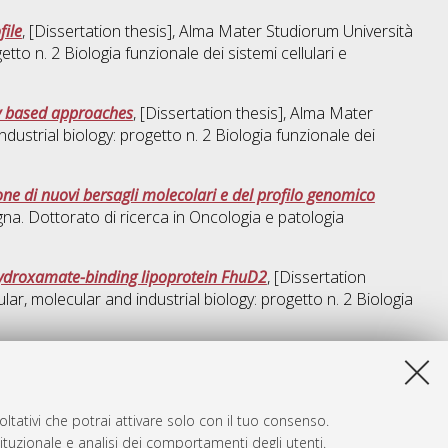
file
, [Dissertation thesis], Alma Mater Studiorum Università
etto n. 2 Biologia funzionale dei sistemi cellulari e
ry based approaches
, [Dissertation thesis], Alma Mater
ndustrial biology: progetto n. 2 Biologia funzionale dei
ne di nuovi bersagli molecolari e del profilo genomico
gna. Dottorato di ricerca in
Oncologia e patologia
 hydroxamate-binding lipoprotein FhuD2
, [Dissertation
ular, molecular and industrial biology: progetto n. 2 Biologia
a lista e' stata generata il
Wed Aug 5 20:37:22 2026 CEST
.
ltativi che potrai attivare solo con il tuo consenso.
tituzionale e analisi dei comportamenti degli utenti.