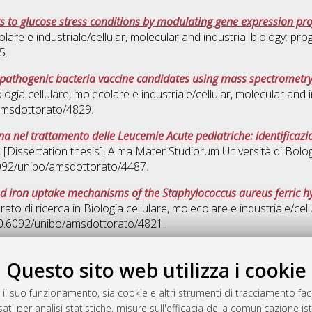
s to glucose stress conditions by modulating gene expression pro
olare e industriale/cellular, molecular and industrial biology: prog
5.
f pathogenic bacteria vaccine candidates using mass spectromet
logia cellulare, molecolare e industriale/cellular, molecular and i
/amsdottorato/4829.
 nel trattamento delle Leucemie Acute pediatriche: identificazio
, [Dissertation thesis], Alma Mater Studiorum Università di Bolo
6092/unibo/amsdottorato/4487.
and iron uptake mechanisms of the Staphylococcus aureus ferric
rato di ricerca in
Biologia cellulare, molecolare e industriale/cell
 10.6092/unibo/amsdottorato/4821.
Quest
Questo sito web utilizza i cookie
 il suo funzionamento, sia cookie e altri strumenti di tracciamento faco
rato
ati per analisi statistiche, misure sull'efficacia della comunicazione is