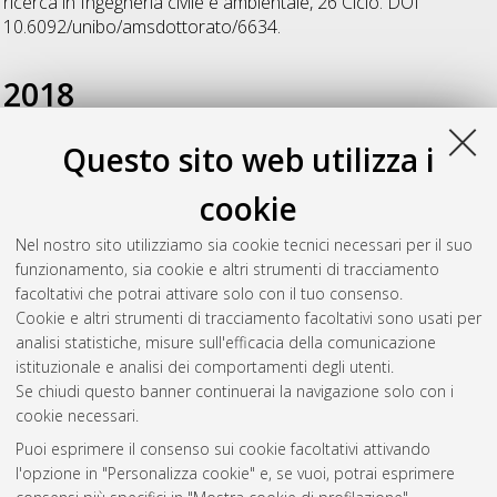
ricerca in
Ingegneria civile e ambientale
, 26 Ciclo. DOI
10.6092/unibo/amsdottorato/6634.
2018
Questo sito web utilizza i
Bacciocchi, Michele
(2018)
Higher-order Strong and Weak
Formulations for Arbitrarily Shaped Doubly-Curved Shells Made
cookie
of Advanced Materials
, [Dissertation thesis], Alma Mater
Studiorum Università di Bologna. Dottorato di ricerca in
Nel nostro sito utilizziamo sia cookie tecnici necessari per il suo
Ingegneria civile, chimica, ambientale e dei materiali
, 30 Ciclo.
funzionamento, sia cookie e altri strumenti di tracciamento
DOI 10.6092/unibo/amsdottorato/8447.
facoltativi che potrai attivare solo con il tuo consenso.
Cookie e altri strumenti di tracciamento facoltativi sono usati per
Questa lista e' stata generata il
Wed Aug 5 20:48:21 2026
analisi statistiche, misure sull'efficacia della comunicazione
CEST
.
istituzionale e analisi dei comportamenti degli utenti.
Se chiudi questo banner continuerai la navigazione solo con i
cookie necessari.
Atom
Puoi esprimere il consenso sui cookie facoltativi attivando
Rss 1.0
l'opzione in "Personalizza cookie" e, se vuoi, potrai esprimere