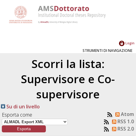
Login
STRUMENTI DI NAVIGAZIONE
Scorri la lista:
Supervisore e Co-
supervisore
Su di un livello
Atom
Esporta come
RSS 1.0
RSS 2.0