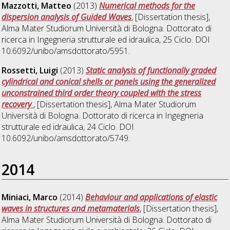
Mazzotti, Matteo
(2013)
Numerical methods for the
dispersion analysis of Guided Waves
, [Dissertation thesis],
Alma Mater Studiorum Università di Bologna. Dottorato di
ricerca in
Ingegneria strutturale ed idraulica
, 25 Ciclo. DOI
10.6092/unibo/amsdottorato/5951.
Rossetti, Luigi
(2013)
Static analysis of functionally graded
cylindrical and conical shells or panels using the generalized
unconstrained third order theory coupled with the stress
recovery
, [Dissertation thesis], Alma Mater Studiorum
Università di Bologna. Dottorato di ricerca in
Ingegneria
strutturale ed idraulica
, 24 Ciclo. DOI
10.6092/unibo/amsdottorato/5749.
2014
Miniaci, Marco
(2014)
Behaviour and applications of elastic
waves in structures and metamaterials
, [Dissertation thesis],
Alma Mater Studiorum Università di Bologna. Dottorato di