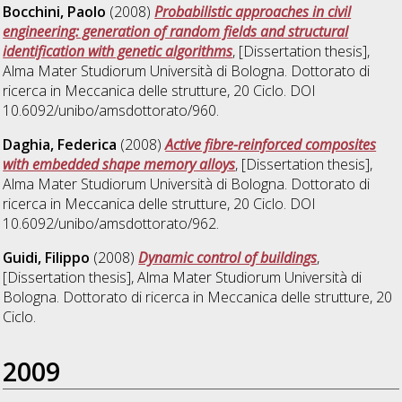
Bocchini, Paolo
(2008)
Probabilistic approaches in civil
engineering: generation of random fields and structural
identification with genetic algorithms
, [Dissertation thesis],
Alma Mater Studiorum Università di Bologna. Dottorato di
ricerca in
Meccanica delle strutture
, 20 Ciclo. DOI
10.6092/unibo/amsdottorato/960.
Daghia, Federica
(2008)
Active fibre-reinforced composites
with embedded shape memory alloys
, [Dissertation thesis],
Alma Mater Studiorum Università di Bologna. Dottorato di
ricerca in
Meccanica delle strutture
, 20 Ciclo. DOI
10.6092/unibo/amsdottorato/962.
Guidi, Filippo
(2008)
Dynamic control of buildings
,
[Dissertation thesis], Alma Mater Studiorum Università di
Bologna. Dottorato di ricerca in
Meccanica delle strutture
, 20
Ciclo.
2009