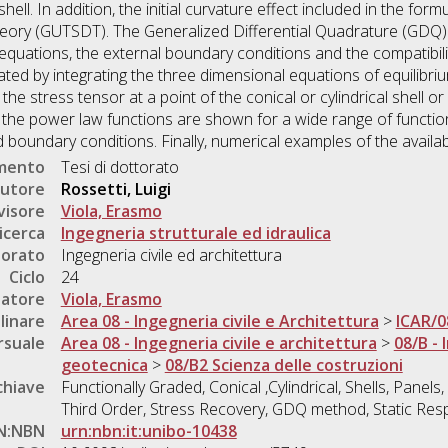
ll. In addition, the initial curvature effect included in the form
theory (GUTSDT). The Generalized Differential Quadrature (GDQ)
g equations, the external boundary conditions and the compatibil
ted by integrating the three dimensional equations of equilibrium
he stress tensor at a point of the conical or cylindrical shell or 
 the power law functions are shown for a wide range of functiona
 boundary conditions. Finally, numerical examples of the availab
umento
Tesi di dottorato
utore
Rossetti, Luigi
visore
Viola, Erasmo
icerca
Ingegneria strutturale ed idraulica
torato
Ingegneria civile ed architettura
Ciclo
24
natore
Viola, Erasmo
linare
Area 08 - Ingegneria civile e Architettura
>
ICAR/0
rsuale
Area 08 - Ingegneria civile e architettura
>
08/B - 
geotecnica
>
08/B2 Scienza delle costruzioni
chiave
Functionally Graded, Conical ,Cylindrical, Shells, Pane
Third Order, Stress Recovery, GDQ method, Static Re
N:NBN
urn:nbn:it:unibo-10438