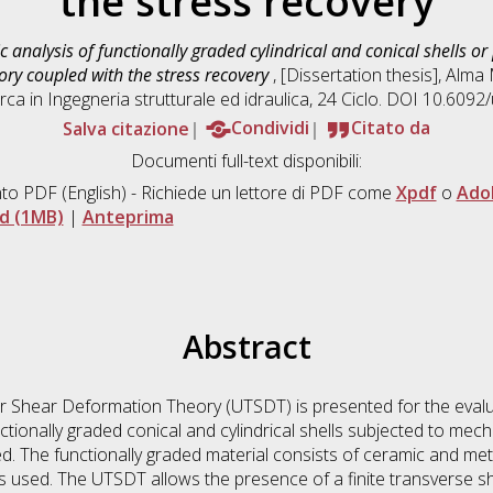
the stress recovery
ic analysis of functionally graded cylindrical and conical shells o
ory coupled with the stress recovery
, [Dissertation thesis], Alm
rca in
Ingegneria strutturale ed idraulica
, 24 Ciclo. DOI 10.609
Salva citazione
Condividi
Citato da
Documenti full-text disponibili:
to PDF
(English) - Richiede un lettore di PDF come
Xpdf
o
Ado
d (1MB)
|
Anteprima
Abstract
 Shear Deformation Theory (UTSDT) is presented for the evalu
ctionally graded conical and cylindrical shells subjected to mech
d. The functionally graded material consists of ceramic and meta
 used. The UTSDT allows the presence of a finite transverse sh