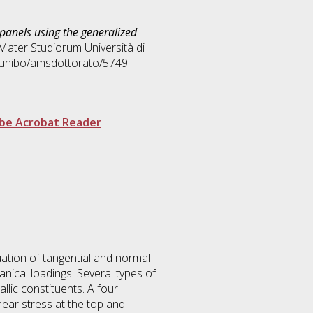
r panels using the generalized
a Mater Studiorum Università di
2/unibo/amsdottorato/5749.
be Acrobat Reader
ation of tangential and normal
anical loadings. Several types of
llic constituents. A four
ear stress at the top and