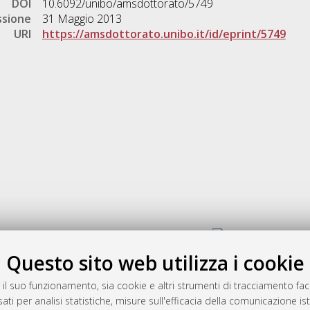
DOI
10.6092/unibo/amsdottorato/5749
ssione
31 Maggio 2013
URI
https://amsdottorato.unibo.it/id/eprint/5749
Gestione del documento:
Questo sito web utilizza i cookie
 il suo funzionamento, sia cookie e altri strumenti di tracciamento faco
rato
ati per analisi statistiche, misure sull'efficacia della comunicazione is
-7946