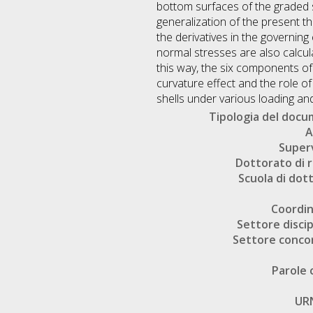
bottom surfaces of the graded she
generalization of the present 
the derivatives in the governin
normal stresses are also calcula
this way, the six components of t
curvature effect and the role of
shells under various loading and
Tipologia del doc
A
Super
Dottorato di r
Scuola di dot
Coordi
Settore discip
Settore conco
Parole 
UR