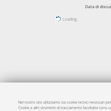
Data di discu
Loading...
Nel nostro sito utilizziamo sia cookie tecnici necessari per
AMS Dotto
Atom
Cookie e altri strumenti di tracciamento facoltativi sono us
ISSN: 2038