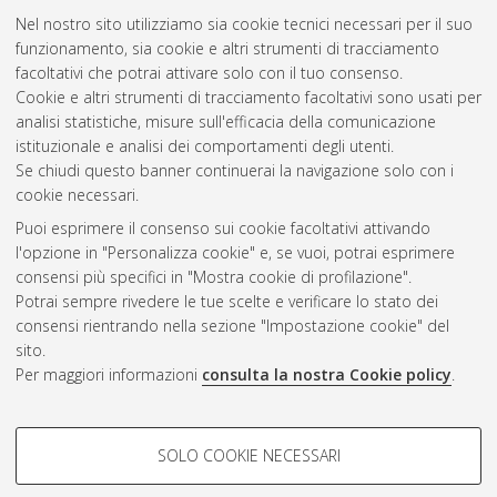
Nel nostro sito utilizziamo sia cookie tecnici necessari per il suo
funzionamento, sia cookie e altri strumenti di tracciamento
facoltativi che potrai attivare solo con il tuo consenso.
Cookie e altri strumenti di tracciamento facoltativi sono usati per
Gestione del documento:
analisi statistiche, misure sull'efficacia della comunicazione
istituzionale e analisi dei comportamenti degli utenti.
Se chiudi questo banner continuerai la navigazione solo con i
cookie necessari.
Atom
Puoi esprimere il consenso sui cookie facoltativi attivando
Rss 1.0
l'opzione in "Personalizza cookie" e, se vuoi, potrai esprimere
consensi più specifici in "Mostra cookie di profilazione".
Rss 2.0
Potrai sempre rivedere le tue scelte e verificare lo stato dei
consensi rientrando nella sezione "Impostazione cookie" del
sito.
AMS Dottorato
Per maggiori informazioni
consulta la nostra Cookie policy
.
ISSN: 2038-7946
Servizio implementato e gestito da
AlmaDL
Impostazioni Cookie
COOKIE DI PROFILAZIONE -
SOLO COOKIE NECESSARI
Informativa sulla privacy
FACOLTATIVI
Condizioni d’uso del sito