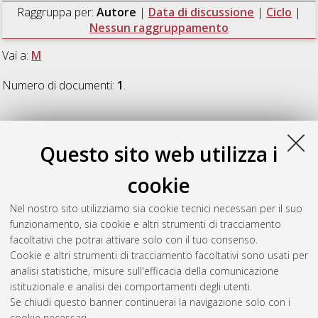
Raggruppa per:
Autore
|
Data di discussione
|
Ciclo
|
Nessun raggruppamento
Vai a:
M
Numero di documenti:
1
.
M
Questo sito web utilizza i
Mazzotti, Matteo
(2013)
Numerical methods for the
cookie
dispersion analysis of Guided Waves
, [Dissertation thesis],
Alma Mater Studiorum Università di Bologna. Dottorato di
Nel nostro sito utilizziamo sia cookie tecnici necessari per il suo
ricerca in
Ingegneria strutturale ed idraulica
, 25 Ciclo. DOI
funzionamento, sia cookie e altri strumenti di tracciamento
10.6092/unibo/amsdottorato/5951.
facoltativi che potrai attivare solo con il tuo consenso.
Cookie e altri strumenti di tracciamento facoltativi sono usati per
Questa lista e' stata generata il
Sat Aug 8 20:48:25 2026
analisi statistiche, misure sull'efficacia della comunicazione
CEST
.
istituzionale e analisi dei comportamenti degli utenti.
Se chiudi questo banner continuerai la navigazione solo con i
cookie necessari.