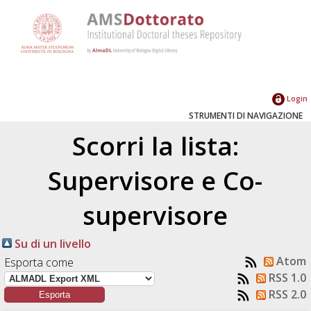
Login
STRUMENTI DI NAVIGAZIONE
Scorri la lista:
Supervisore e Co-
supervisore
Su di un livello
Atom
Esporta come
RSS 1.0
RSS 2.0