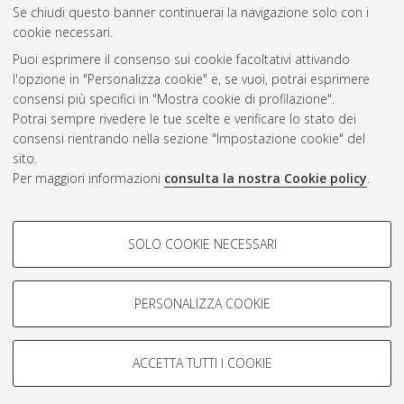
Se chiudi questo banner continuerai la navigazione solo con i
cookie necessari.
Atom
Puoi esprimere il consenso sui cookie facoltativi attivando
Rss 1.0
l'opzione in "Personalizza cookie" e, se vuoi, potrai esprimere
consensi più specifici in "Mostra cookie di profilazione".
Rss 2.0
Potrai sempre rivedere le tue scelte e verificare lo stato dei
consensi rientrando nella sezione "Impostazione cookie" del
sito.
AMS Dottorato
Per maggiori informazioni
consulta la nostra Cookie policy
.
ISSN: 2038-7946
Servizio implementato e gestito da
AlmaDL
COOKIE DI PROFILAZIONE -
Impostazioni Cookie
SOLO COOKIE NECESSARI
Informativa sulla privacy
FACOLTATIVI
Condizioni d’uso del sito
Si tratta di cookie utilizzati per analizzare le caratteristiche della
navigazione degli utenti, creare profili in base al loro comportamento
PERSONALIZZA COOKIE
sul sito, per analisi di marketing.
Mostra cookie di profilazione
ACCETTA TUTTI I COOKIE
Google/Youtube Video
© ALMA MATER STUDIORUM - Università di Bologna, 2007-2026.
COOKIE TECNICI - NECESSARI
Facebook