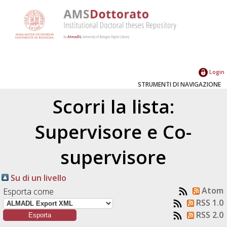
Login
STRUMENTI DI NAVIGAZIONE
Scorri la lista:
Supervisore e Co-
supervisore
Su di un livello
Atom
Esporta come
RSS 1.0
RSS 2.0