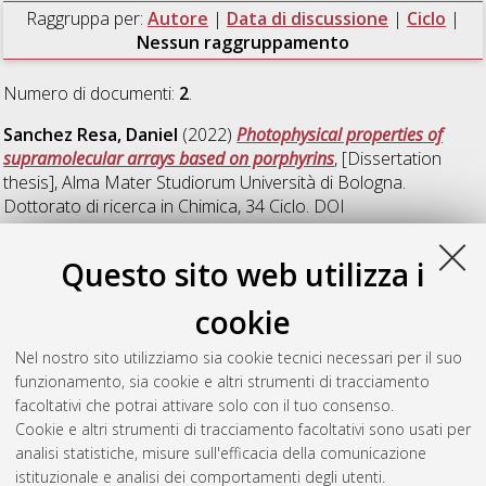
Raggruppa per:
Autore
|
Data di discussione
|
Ciclo
|
Nessun raggruppamento
Numero di documenti:
2
.
Sanchez Resa, Daniel
(2022)
Photophysical properties of
supramolecular arrays based on porphyrins
, [Dissertation
thesis], Alma Mater Studiorum Università di Bologna.
Dottorato di ricerca in
Chimica
, 34 Ciclo. DOI
10.48676/unibo/amsdottorato/9988.
Questo sito web utilizza i
Spinelli, Floriana
(2018)
Crystal engineering of molecular
materials: design, synthesis and solid-state investigation of
cookie
photoreactive and thermo/photochromic solids.
, [Dissertation
thesis], Alma Mater Studiorum Università di Bologna.
Nel nostro sito utilizziamo sia cookie tecnici necessari per il suo
Dottorato di ricerca in
Chimica
, 30 Ciclo. DOI
funzionamento, sia cookie e altri strumenti di tracciamento
10.6092/unibo/amsdottorato/8500.
facoltativi che potrai attivare solo con il tuo consenso.
Cookie e altri strumenti di tracciamento facoltativi sono usati per
Questa lista e' stata generata il
Sat Aug 8 20:46:47 2026
analisi statistiche, misure sull'efficacia della comunicazione
CEST
.
istituzionale e analisi dei comportamenti degli utenti.