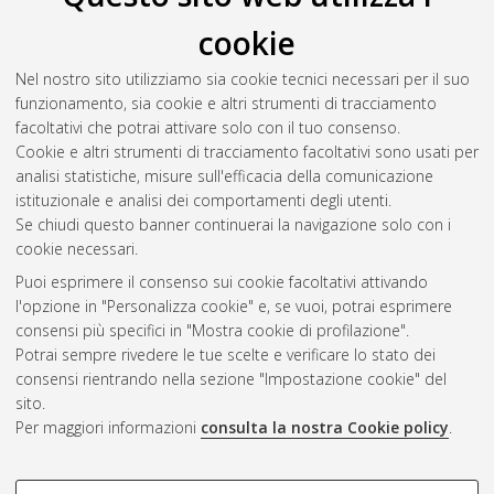
Sanchez Resa, Daniel
(2022)
Photophysical properties of
cookie
supramolecular arrays based on porphyrins
, [Dissertation
thesis], Alma Mater Studiorum Università di Bologna.
Nel nostro sito utilizziamo sia cookie tecnici necessari per il suo
Dottorato di ricerca in
Chimica
, 34 Ciclo. DOI
funzionamento, sia cookie e altri strumenti di tracciamento
10.48676/unibo/amsdottorato/9988.
facoltativi che potrai attivare solo con il tuo consenso.
Cookie e altri strumenti di tracciamento facoltativi sono usati per
Questa lista e' stata generata il
Sat Aug 8 20:46:47 2026
analisi statistiche, misure sull'efficacia della comunicazione
CEST
.
istituzionale e analisi dei comportamenti degli utenti.
Se chiudi questo banner continuerai la navigazione solo con i
cookie necessari.
Atom
Puoi esprimere il consenso sui cookie facoltativi attivando
Rss 1.0
l'opzione in "Personalizza cookie" e, se vuoi, potrai esprimere
consensi più specifici in "Mostra cookie di profilazione".
Rss 2.0
Potrai sempre rivedere le tue scelte e verificare lo stato dei
consensi rientrando nella sezione "Impostazione cookie" del
sito.
AMS Dottorato
Per maggiori informazioni
consulta la nostra Cookie policy
.
ISSN: 2038-7946
Servizio implementato e gestito da
AlmaDL
Impostazioni Cookie
COOKIE DI PROFILAZIONE -