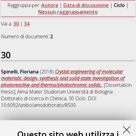
Raggruppa per:
Autore
|
Data di discussione
|
Ciclo
|
Nessun raggruppamento
Vai a:
30
|
34
Numero di documenti:
2
.
30
Spinelli, Floriana
(2018)
Crystal engineering of molecular
materials: design, synthesis and solid-state investigation of
photoreactive and thermo/photochromic solids.
, [Dissertation
thesis], Alma Mater Studiorum Università di Bologna.
Dottorato di ricerca in
Chimica
, 30 Ciclo. DOI
10.6092/unibo/amsdottorato/8500.
34
Questo sito web utilizza i