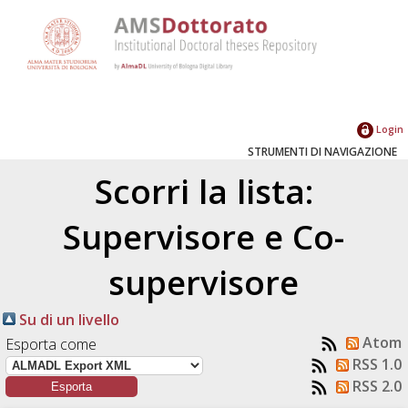
Login
STRUMENTI DI NAVIGAZIONE
Scorri la lista:
Supervisore e Co-
supervisore
Su di un livello
Atom
Esporta come
RSS 1.0
RSS 2.0