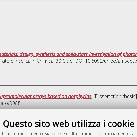
aterials: design, synthesis and solid-state investigation of pho
rato di ricerca in
Chimica
, 30 Ciclo. DOI 10.6092/unibo/amsdott
 supramolecular arrays based on porphyrins
, [Dissertation thesi
rato/9988.
Quest
Questo sito web utilizza i cookie
 il suo funzionamento, sia cookie e altri strumenti di tracciamento faco
rato