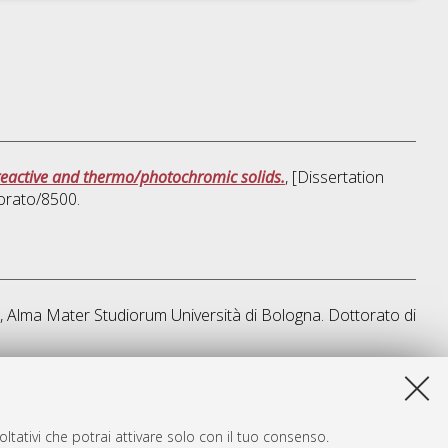
toreactive and thermo/photochromic solids.
, [Dissertation
orato/8500.
s], Alma Mater Studiorum Università di Bologna. Dottorato di
a lista e' stata generata il
Sun Aug 9 20:45:02 2026 CEST
.
ltativi che potrai attivare solo con il tuo consenso.