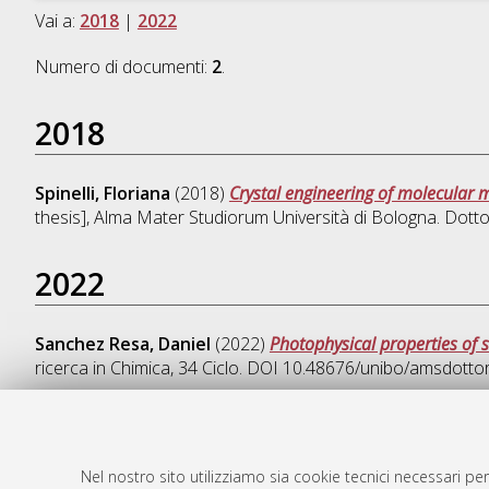
Vai a:
2018
|
2022
Numero di documenti:
2
.
2018
Spinelli, Floriana
(2018)
Crystal engineering of molecular m
thesis], Alma Mater Studiorum Università di Bologna. Dotto
2022
Sanchez Resa, Daniel
(2022)
Photophysical properties of
ricerca in
Chimica
, 34 Ciclo. DOI 10.48676/unibo/amsdotto
Nel nostro sito utilizziamo sia cookie tecnici necessari per
AMS Dotto
Atom