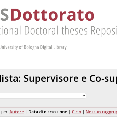
 lista: Supervisore e Co-s
 per:
Autore
|
Data di discussione
|
Ciclo
|
Nessun raggr