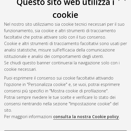
Questo sito web utilizza i
Schiaroli, Nicola
(2019)
Synthesis gas production by combined
cookie
Steam and Dry Reforming of clean biogas
, [Dissertation thesis],
Alma Mater Studiorum Università di Bologna. Dottorato di
Nel nostro sito utilizziamo sia cookie tecnici necessari per il suo
ricerca in
Chimica
, 31 Ciclo. DOI
funzionamento, sia cookie e altri strumenti di tracciamento
10.48676/unibo/amsdottorato/8986.
facoltativi che potrai attivare solo con il tuo consenso.
Cookie e altri strumenti di tracciamento facoltativi sono usati per
Questa lista e' stata generata il
Sun Aug 9 20:46:18 2026
analisi statistiche, misure sull'efficacia della comunicazione
CEST
.
istituzionale e analisi dei comportamenti degli utenti.
Se chiudi questo banner continuerai la navigazione solo con i
cookie necessari.
Atom
Puoi esprimere il consenso sui cookie facoltativi attivando
Rss 1.0
l'opzione in "Personalizza cookie" e, se vuoi, potrai esprimere
consensi più specifici in "Mostra cookie di profilazione".
Rss 2.0
Potrai sempre rivedere le tue scelte e verificare lo stato dei
consensi rientrando nella sezione "Impostazione cookie" del
AMS Dottorato
sito.
Per maggiori informazioni
consulta la nostra Cookie policy
.
ISSN: 2038-7946
Servizio implementato e gestito da
AlmaDL