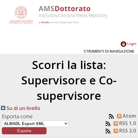
Login
STRUMENTI DI NAVIGAZIONE
Scorri la lista:
Supervisore e Co-
supervisore
Su di un livello
Atom
Esporta come
RSS 1.0
RSS 2.0