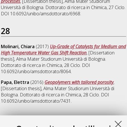
processes
, [Dissertation thesis], Alma Mater Studiorum
Università di Bologna. Dottorato di ricerca in
Chimica
, 27 Ciclo.
DOI 10.6092/unibo/amsdottorato/6968.
28
Molinari, Chiara
(2017)
Up-Grade of Catalysts for Medium and
High Temperature Water Gas Shift Reaction
, [Dissertation
thesis], Alma Mater Studiorum Università di Bologna.
Dottorato di ricerca in
Chimica
, 28 Ciclo. DOI
10.6092/unibo/amsdottorato/8064.
Papa, Elettra
(2016)
Geopolymers with tailored porosity
,
[Dissertation thesis], Alma Mater Studiorum Università di
Bologna. Dottorato di ricerca in
Chimica
, 28 Ciclo. DOI
10.6092/unibo/amsdottorato/7431.
31