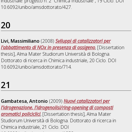
industriale: progetto n. 2 "Chimica Industriale"
, 19 Ciclo. DOI
10.6092/unibo/amsdottorato/427.
20
Livi, Massimiliano
(2008)
Sviluppi di catalizzatori per
l'abbattimento di NOx in presenza di ossigeno
, [Dissertation
thesis], Alma Mater Studiorum Università di Bologna.
Dottorato di ricerca in
Chimica industriale
, 20 Ciclo. DOI
10.6092/unibo/amsdottorato/714.
21
Gambatesa, Antonio
(2009)
Nuovi catalizzatori per
l'idrogenazione, l'idrogenolisi/ring-opening di composti
aromatici policiclici
, [Dissertation thesis], Alma Mater
Studiorum Università di Bologna. Dottorato di ricerca in
Chimica industriale
, 21 Ciclo. DOI