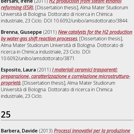
Bersani, Irene
(2011)
H2 production from steam ethanol
reforming (ESR)
, [Dissertation thesis], Alma Mater Studiorum
Università di Bologna. Dottorato di ricerca in
Chimica
industriale
, 23 Ciclo. DOI 10.6092/unibo/amsdottorato/3844.
Brenna, Giuseppe
(2011)
New catalysts for the H2 production
by water-gas shift reaction processes
, [Dissertation thesis],
Alma Mater Studiorum Università di Bologna. Dottorato di
ricerca in
Chimica industriale
, 23 Ciclo. DOI
10.6092/unibo/amsdottorato/3871.
Esposito, Laura
(2011)
I materiali ceramici trasparenti:
preparazione, caratterizzazione e correlazione microstruttura-
proprietà
, [Dissertation thesis], Alma Mater Studiorum
Università di Bologna. Dottorato di ricerca in
Chimica
industriale
, 23 Ciclo.
25
Barbera, Davide
(2013)
Processi innovativi per la produzione