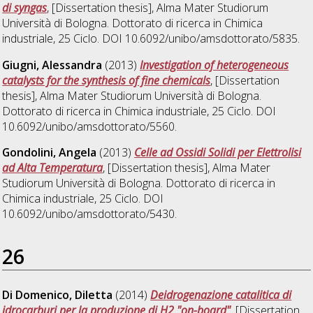
di syngas
, [Dissertation thesis], Alma Mater Studiorum
Università di Bologna. Dottorato di ricerca in
Chimica
industriale
, 25 Ciclo. DOI 10.6092/unibo/amsdottorato/5835.
Giugni, Alessandra
(2013)
Investigation of heterogeneous
catalysts for the synthesis of fine chemicals
, [Dissertation
thesis], Alma Mater Studiorum Università di Bologna.
Dottorato di ricerca in
Chimica industriale
, 25 Ciclo. DOI
10.6092/unibo/amsdottorato/5560.
Gondolini, Angela
(2013)
Celle ad Ossidi Solidi per Elettrolisi
ad Alta Temperatura
, [Dissertation thesis], Alma Mater
Studiorum Università di Bologna. Dottorato di ricerca in
Chimica industriale
, 25 Ciclo. DOI
10.6092/unibo/amsdottorato/5430.
26
Di Domenico, Diletta
(2014)
Deidrogenazione catalitica di
idrocarburi per la produzione di H2 "on-board"
, [Dissertation