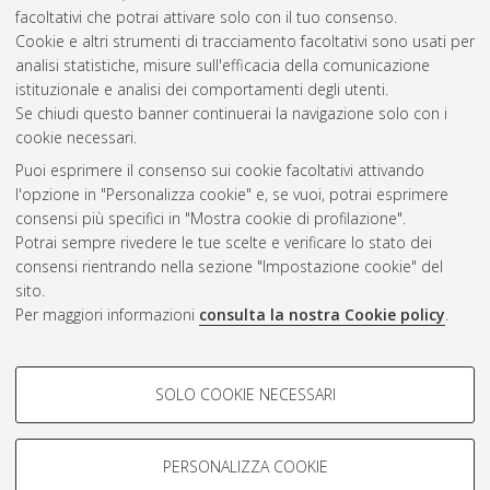
facoltativi che potrai attivare solo con il tuo consenso.
Cookie e altri strumenti di tracciamento facoltativi sono usati per
Gestione del documento:
analisi statistiche, misure sull'efficacia della comunicazione
istituzionale e analisi dei comportamenti degli utenti.
Se chiudi questo banner continuerai la navigazione solo con i
cookie necessari.
Atom
Puoi esprimere il consenso sui cookie facoltativi attivando
Rss 1.0
l'opzione in "Personalizza cookie" e, se vuoi, potrai esprimere
consensi più specifici in "Mostra cookie di profilazione".
Rss 2.0
Potrai sempre rivedere le tue scelte e verificare lo stato dei
consensi rientrando nella sezione "Impostazione cookie" del
sito.
AMS Dottorato
Per maggiori informazioni
consulta la nostra Cookie policy
.
ISSN: 2038-7946
Servizio implementato e gestito da
AlmaDL
Impostazioni Cookie
COOKIE DI PROFILAZIONE -
SOLO COOKIE NECESSARI
Informativa sulla privacy
FACOLTATIVI
Condizioni d’uso del sito
Si tratta di cookie utilizzati per analizzare le caratteristiche della
navigazione degli utenti, creare profili in base al loro comportamento
PERSONALIZZA COOKIE
sul sito, per analisi di marketing.