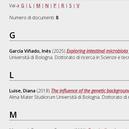
Vai a:
G
|
L
|
M
|
N
|
P
|
R
|
S
|
V
Numero di documenti:
8
.
G
García Viñado, Inés
(2025)
Exploring intestinal microbiota
Università di Bologna. Dottorato di ricerca in
Scienze e tecn
L
Luise, Diana
(2018)
The influence of the genetic backgroun
Alma Mater Studiorum Università di Bologna. Dottorato di 
M