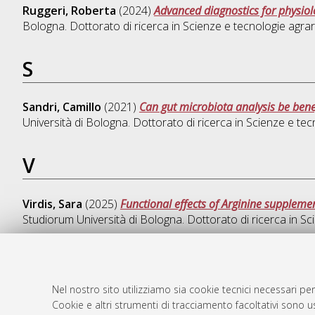
Ruggeri, Roberta
(2024)
Advanced diagnostics for physiolo
Bologna. Dottorato di ricerca in
Scienze e tecnologie agrari
S
Sandri, Camillo
(2021)
Can gut microbiota analysis be benef
Università di Bologna. Dottorato di ricerca in
Scienze e tecn
V
Virdis, Sara
(2025)
Functional effects of Arginine suppleme
Studiorum Università di Bologna. Dottorato di ricerca in
Sci
Nel nostro sito utilizziamo sia cookie tecnici necessari per
AMS Dotto
Atom
Cookie e altri strumenti di tracciamento facoltativi sono us
ISSN: 2038