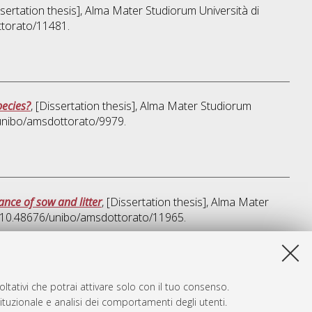
ssertation thesis], Alma Mater Studiorum Università di
ttorato/11481.
pecies?
, [Dissertation thesis], Alma Mater Studiorum
/unibo/amsdottorato/9979.
nce of sow and litter
, [Dissertation thesis], Alma Mater
I 10.48676/unibo/amsdottorato/11965.
ta lista e' stata generata il
Sat Aug 8 20:48:48 2026 CEST
.
ltativi che potrai attivare solo con il tuo consenso.
tituzionale e analisi dei comportamenti degli utenti.