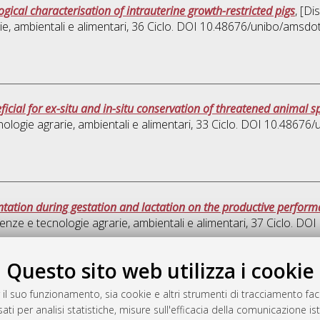
gical characterisation of intrauterine growth-restricted pigs
, [Di
e, ambientali e alimentari
, 36 Ciclo. DOI 10.48676/unibo/amsdo
icial for ex-situ and in-situ conservation of threatened animal s
ologie agrarie, ambientali e alimentari
, 33 Ciclo. DOI 10.48676
ntation during gestation and lactation on the productive performa
enze e tecnologie agrarie, ambientali e alimentari
, 37 Ciclo. DO
Ques
Questo sito web utilizza i cookie
 il suo funzionamento, sia cookie e altri strumenti di tracciamento faco
rato
ati per analisi statistiche, misure sull'efficacia della comunicazione is
-7946