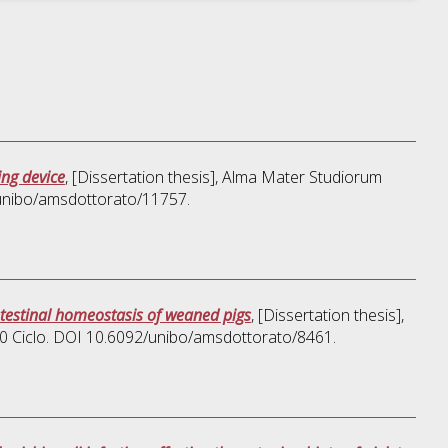
ing device
, [Dissertation thesis], Alma Mater Studiorum
/unibo/amsdottorato/11757.
ntestinal homeostasis of weaned pigs
, [Dissertation thesis],
30 Ciclo. DOI 10.6092/unibo/amsdottorato/8461.