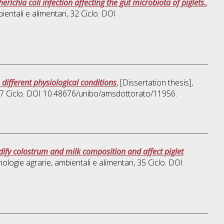
richia coli infection affecting the gut microbiota of piglets.
,
ientali e alimentari
, 32 Ciclo. DOI
 different physiological conditions
, [Dissertation thesis],
37 Ciclo. DOI 10.48676/unibo/amsdottorato/11956.
odify colostrum and milk composition and affect piglet
ologie agrarie, ambientali e alimentari
, 35 Ciclo. DOI