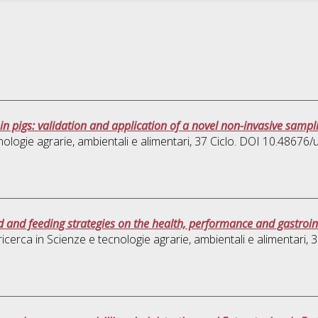
 in pigs: validation and application of a novel non-invasive sampl
ologie agrarie, ambientali e alimentari
, 37 Ciclo. DOI 10.48676
d and feeding strategies on the health, performance and gastroi
ricerca in
Scienze e tecnologie agrarie, ambientali e alimentari
, 