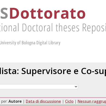
 lista: Supervisore e Co-s
 per:
Autore
|
Data di discussione
|
Ciclo
|
Nessun raggr