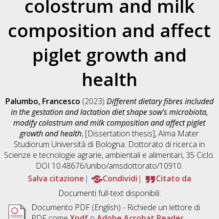
colostrum and milk
composition and affect
piglet growth and
health
Palumbo, Francesco
(2023)
Different dietary fibres included
in the gestation and lactation diet shape sow's microbiota,
modify colostrum and milk composition and affect piglet
growth and health
, [Dissertation thesis], Alma Mater
Studiorum Università di Bologna. Dottorato di ricerca in
Scienze e tecnologie agrarie, ambientali e alimentari
, 35 Ciclo.
DOI 10.48676/unibo/amsdottorato/10910.
Salva citazione
Condividi
Citato da
Documenti full-text disponibili:
Documento PDF
(English) - Richiede un lettore di
PDF come
Xpdf
o
Adobe Acrobat Reader