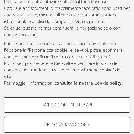
facoltativi che potrai attivare solo con il tuo consenso.
Cookie e altri strumenti di tracciamento facoltativi sono usati per
Gestione del documento:
analisi statistiche, misure sull'efficacia della comunicazione
istituzionale e analisi dei comportamenti degli utenti.
Se chiudi questo banner continuerai la navigazione solo con i
cookie necessari.
Atom
Puoi esprimere il consenso sui cookie facoltativi attivando
Rss 1.0
l'opzione in "Personalizza cookie" e, se vuoi, potrai esprimere
consensi più specifici in "Mostra cookie di profilazione".
Rss 2.0
Potrai sempre rivedere le tue scelte e verificare lo stato dei
consensi rientrando nella sezione "Impostazione cookie" del
sito.
AMS Dottorato
Per maggiori informazioni
consulta la nostra Cookie policy
.
ISSN: 2038-7946
Servizio implementato e gestito da
AlmaDL
Impostazioni Cookie
COOKIE DI PROFILAZIONE -
SOLO COOKIE NECESSARI
Informativa sulla privacy
FACOLTATIVI
Condizioni d’uso del sito
Si tratta di cookie utilizzati per analizzare le caratteristiche della
navigazione degli utenti, creare profili in base al loro comportamento
PERSONALIZZA COOKIE
sul sito, per analisi di marketing.