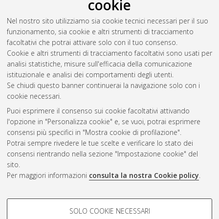
cookie
07/G1 Scienze e tecnologie
animali
(90)
Nel nostro sito utilizziamo sia cookie tecnici necessari per il suo
funzionamento, sia cookie e altri strumenti di tracciamento
facoltativi che potrai attivare solo con il tuo consenso.
Seleziona una voce dall'elenco sottostante.
Cookie e altri strumenti di tracciamento facoltativi sono usati per
2012
(2)
analisi statistiche, misure sull'efficacia della comunicazione
istituzionale e analisi dei comportamenti degli utenti.
Se chiudi questo banner continuerai la navigazione solo con i
cookie necessari.
Atom
Puoi esprimere il consenso sui cookie facoltativi attivando
Rss 1.0
l'opzione in "Personalizza cookie" e, se vuoi, potrai esprimere
consensi più specifici in "Mostra cookie di profilazione".
Rss 2.0
Potrai sempre rivedere le tue scelte e verificare lo stato dei
consensi rientrando nella sezione "Impostazione cookie" del
sito.
AMS Dottorato
Per maggiori informazioni
consulta la nostra Cookie policy
.
ISSN: 2038-7946
Servizio implementato e gestito da
AlmaDL
COOKIE DI PROFILAZIONE -
Impostazioni Cookie
SOLO COOKIE NECESSARI
Informativa sulla privacy
FACOLTATIVI