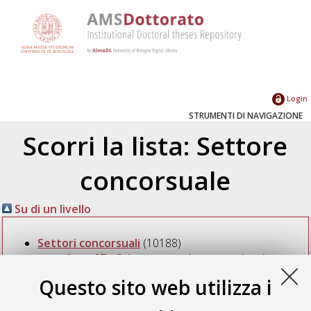
Login
STRUMENTI DI NAVIGAZIONE
Scorri la lista: Settore
concorsuale
Su di un livello
Settori concorsuali
(10188)
Area 07 - Scienze agrarie e veterinarie
(1015)
Questo sito web utilizza i
07/G - Scienze e tecnologie animali
(92)