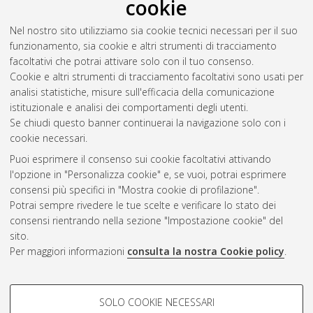
cookie
Nel nostro sito utilizziamo sia cookie tecnici necessari per il suo
funzionamento, sia cookie e altri strumenti di tracciamento
facoltativi che potrai attivare solo con il tuo consenso.
Cookie e altri strumenti di tracciamento facoltativi sono usati per
Gestione del documento:
analisi statistiche, misure sull'efficacia della comunicazione
istituzionale e analisi dei comportamenti degli utenti.
Se chiudi questo banner continuerai la navigazione solo con i
cookie necessari.
Atom
Puoi esprimere il consenso sui cookie facoltativi attivando
Rss 1.0
l'opzione in "Personalizza cookie" e, se vuoi, potrai esprimere
consensi più specifici in "Mostra cookie di profilazione".
Rss 2.0
Potrai sempre rivedere le tue scelte e verificare lo stato dei
consensi rientrando nella sezione "Impostazione cookie" del
sito.
AMS Dottorato
Per maggiori informazioni
consulta la nostra Cookie policy
.
ISSN: 2038-7946
Servizio implementato e gestito da
AlmaDL
Impostazioni Cookie
COOKIE DI PROFILAZIONE -
SOLO COOKIE NECESSARI
Informativa sulla privacy
FACOLTATIVI