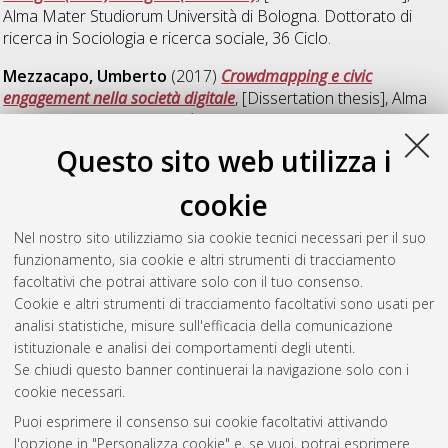
Alma Mater Studiorum Università di Bologna. Dottorato di
ricerca in
Sociologia e ricerca sociale
, 36 Ciclo.
Mezzacapo, Umberto
(2017)
Crowdmapping e civic
engagement nella società digitale
, [Dissertation thesis], Alma
Mater Studiorum Università di Bologna. Dottorato di ricerca in
Sociologia
, 29 Ciclo. DOI 10.6092/unibo/amsdottorato/8223.
Questo sito web utilizza i
Spillare, Stefano
(2013)
L’esperienza turistica tra pratica di
cookie
consumo e fattore di sviluppo locale sostenibile
, [Dissertation
thesis], Alma Mater Studiorum Università di Bologna.
Nel nostro sito utilizziamo sia cookie tecnici necessari per il suo
Dottorato di ricerca in
Sociologia
, 25 Ciclo. DOI
funzionamento, sia cookie e altri strumenti di tracciamento
10.6092/unibo/amsdottorato/5512.
facoltativi che potrai attivare solo con il tuo consenso.
Cookie e altri strumenti di tracciamento facoltativi sono usati per
Questa lista e' stata generata il
Sat Aug 8 20:45:48 2026
analisi statistiche, misure sull'efficacia della comunicazione
CEST
.
istituzionale e analisi dei comportamenti degli utenti.
Se chiudi questo banner continuerai la navigazione solo con i
cookie necessari.
Atom
Puoi esprimere il consenso sui cookie facoltativi attivando
Rss 1.0
l'opzione in "Personalizza cookie" e, se vuoi, potrai esprimere