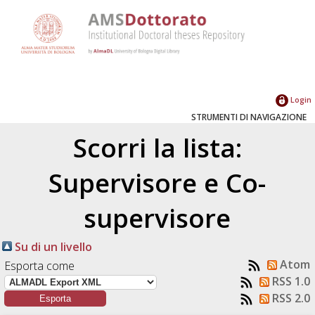
Login
STRUMENTI DI NAVIGAZIONE
Scorri la lista:
Supervisore e Co-
supervisore
Su di un livello
Atom
Esporta come
RSS 1.0
RSS 2.0