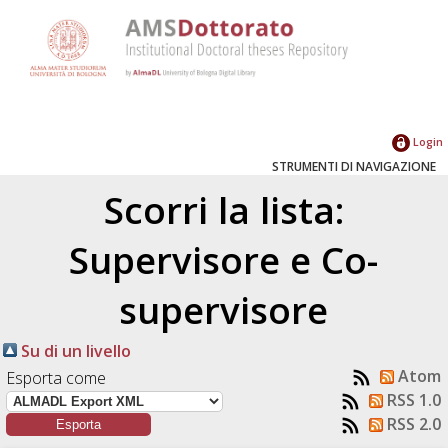
Login
STRUMENTI DI NAVIGAZIONE
Scorri la lista:
Supervisore e Co-
supervisore
Su di un livello
Atom
Esporta come
RSS 1.0
RSS 2.0