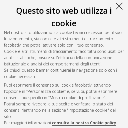
Questo sito web utilizza i
Capasso, Erika
(2025)
Il Futuro come Bene Comune.
cookie
L'amministrazione condivisa come modello di
codeterminazione trasformativa della societa. Il caso di
Nel nostro sito utilizziamo sia cookie tecnici necessari per il suo
Bologna (Italia) e Bogotà (Colombia)
, [Dissertation thesis],
funzionamento, sia cookie e altri strumenti di tracciamento
Alma Mater Studiorum Università di Bologna. Dottorato di
facoltativi che potrai attivare solo con il tuo consenso.
ricerca in
Sociologia e ricerca sociale
, 36 Ciclo.
Cookie e altri strumenti di tracciamento facoltativi sono usati per
analisi statistiche, misure sull'efficacia della comunicazione
Questa lista e' stata generata il
Fri Aug 7 20:45:01 2026 CEST
.
istituzionale e analisi dei comportamenti degli utenti.
Se chiudi questo banner continuerai la navigazione solo con i
cookie necessari.
Atom
Puoi esprimere il consenso sui cookie facoltativi attivando
Rss 1.0
l'opzione in "Personalizza cookie" e, se vuoi, potrai esprimere
consensi più specifici in "Mostra cookie di profilazione".
Rss 2.0
Potrai sempre rivedere le tue scelte e verificare lo stato dei
consensi rientrando nella sezione "Impostazione cookie" del
AMS Dottorato
sito.
Per maggiori informazioni
consulta la nostra Cookie policy
.
ISSN: 2038-7946