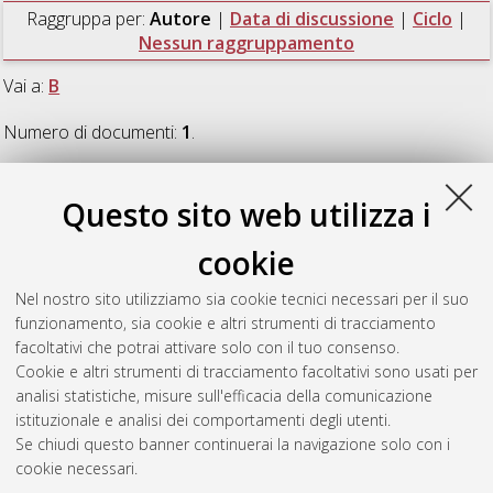
Raggruppa per:
Autore
|
Data di discussione
|
Ciclo
|
Nessun raggruppamento
Vai a:
B
Numero di documenti:
1
.
B
Questo sito web utilizza i
cookie
Busti, Serena
(2024)
Circular and sustainable aquaculture:
the use of next-generation protein sources in fish feed
,
Nel nostro sito utilizziamo sia cookie tecnici necessari per il suo
[Dissertation thesis], Alma Mater Studiorum Università di
funzionamento, sia cookie e altri strumenti di tracciamento
Bologna. Dottorato di ricerca in
Scienze veterinarie
, 36 Ciclo.
facoltativi che potrai attivare solo con il tuo consenso.
Cookie e altri strumenti di tracciamento facoltativi sono usati per
Questa lista e' stata generata il
Wed Aug 5 20:45:56 2026
analisi statistiche, misure sull'efficacia della comunicazione
CEST
.
istituzionale e analisi dei comportamenti degli utenti.
Se chiudi questo banner continuerai la navigazione solo con i
cookie necessari.
Atom