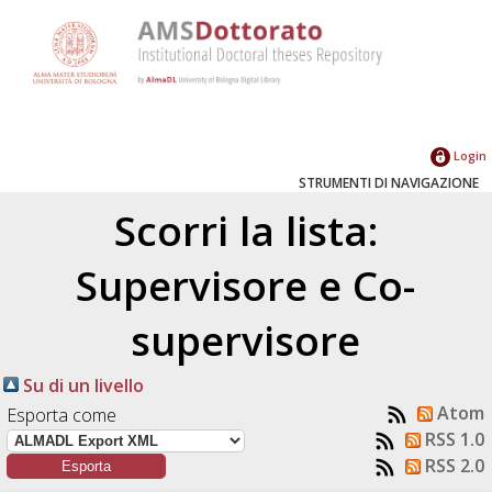
Login
STRUMENTI DI NAVIGAZIONE
Scorri la lista:
Supervisore e Co-
supervisore
Su di un livello
Atom
Esporta come
RSS 1.0
RSS 2.0