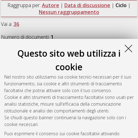
Raggruppa per:
Autore
|
Data di discussione
|
Ciclo
|
Nessun raggruppamento
Vai a:
36
Numero di documenti:
1
.
Questo sito web utilizza i
36
cookie
Busti, Serena
(2024)
Circular and sustainable aquaculture:
Nel nostro sito utilizziamo sia cookie tecnici necessari per il suo
the use of next-generation protein sources in fish feed
,
funzionamento, sia cookie e altri strumenti di tracciamento
[Dissertation thesis], Alma Mater Studiorum Università di
facoltativi che potrai attivare solo con il tuo consenso.
Bologna. Dottorato di ricerca in
Scienze veterinarie
, 36 Ciclo.
Cookie e altri strumenti di tracciamento facoltativi sono usati per
analisi statistiche, misure sull'efficacia della comunicazione
Questa lista e' stata generata il
Fri Aug 7 20:43:47 2026 CEST
.
istituzionale e analisi dei comportamenti degli utenti.
Se chiudi questo banner continuerai la navigazione solo con i
cookie necessari.
Atom
Puoi esprimere il consenso sui cookie facoltativi attivando
Rss 1.0