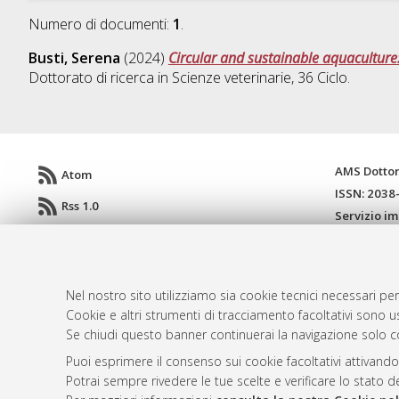
Numero di documenti:
1
.
Busti, Serena
(2024)
Circular and sustainable aquaculture:
Dottorato di ricerca in
Scienze veterinarie
, 36 Ciclo.
AMS Dotto
Atom
ISSN: 2038
Rss 1.0
Servizio i
Rss 2.0
Impostazio
Informativa
Condizioni 
Nel nostro sito utilizziamo sia cookie tecnici necessari per
Cookie e altri strumenti di tracciamento facoltativi sono us
Se chiudi questo banner continuerai la navigazione solo c
© ALMA MATER STUDIORUM - Università d
Puoi esprimere il consenso sui cookie facoltativi attivando
Potrai sempre rivedere le tue scelte e verificare lo stato 