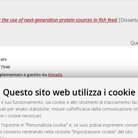
 the use of next-generation protein sources in fish feed
, [Disser
Que
rato
-7946
mplementato e gestito da
AlmaDL
ni Cookie
Questo sito web utilizza i cookie
 sulla privacy
d’uso del sito
 il suo funzionamento, sia cookie e altri strumenti di tracciamento faco
ati per analisi statistiche, misure sull'efficacia della comunicazione is
on i cookie necessari.
i Bologna, 2007-2026.
 l'opzione in "Personalizza cookie" e, se vuoi, potrai esprimere consens
dei consensi rientrando nella sezione "Impostazione cookie" del sito.