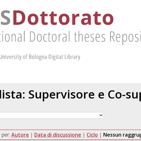
 lista: Supervisore e Co-s
 per:
Autore
|
Data di discussione
|
Ciclo
|
Nessun raggr