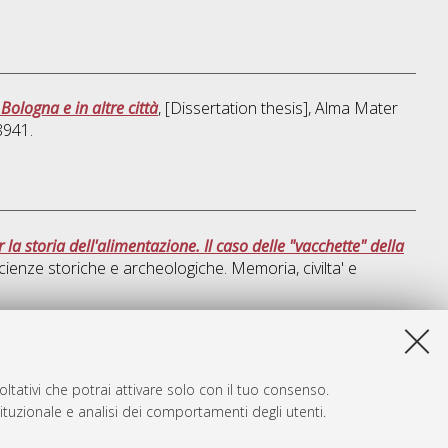
ologna e in altre città
, [Dissertation thesis], Alma Mater
8941.
la storia dell'alimentazione. Il caso delle "vacchette" della
cienze storiche e archeologiche. Memoria, civilta' e
a lista e' stata generata il
Wed Aug 5 20:48:33 2026 CEST
.
ltativi che potrai attivare solo con il tuo consenso.
tituzionale e analisi dei comportamenti degli utenti.