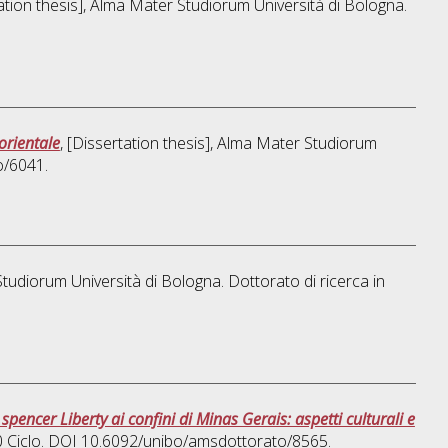
tation thesis], Alma Mater Studiorum Università di Bologna.
orientale
, [Dissertation thesis], Alma Mater Studiorum
o/6041.
Studiorum Università di Bologna. Dottorato di ricerca in
pencer Liberty ai confini di Minas Gerais: aspetti culturali e
0 Ciclo. DOI 10.6092/unibo/amsdottorato/8565.