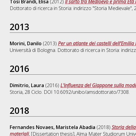
Tosi Brandi, Elisa
(2012)
Il sarto tra Medioevo e prima Età
Dottorato di ricerca in
Storia: indirizzo "Storia Medievale"
,
2013
Morini, Danilo
(2013)
Per un atlante dei castelli dell’Emil
Università di Bologna. Dottorato di ricerca in
Storia: indiri
2016
Dimitrio, Laura
(2016)
L'influenza del Giappone sulla moda 
Storia
, 28 Ciclo. DOI 10.6092/unibo/amsdottorato/7308.
2018
Fernandes Novaes, Maristela Abadia
(2018)
Storia dell
materiali
, [Dissertation thesis], Alma Mater Studiorum Univ