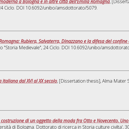
 moderna a Bologna e in altre città dell’Emilia Romagna
, [Disser
 24 Ciclo. DOI 10.6092/unibo/amsdottorato/5079.
ia Romagna: Rubiera, Salvaterra, Dinazzano e la difesa del confine 
zzo "Storia Medievale"
, 24 Ciclo. DOI 10.6092/unibo/amsdottorat
italiana dal XVI al XX secolo
, [Dissertation thesis], Alma Mater 
a costruzione di un oggetto della moda fra Otto e Novecento. Uno s
ersità di Bologna. Dottorato di ricerca in
Storia culture civilta'
, 3