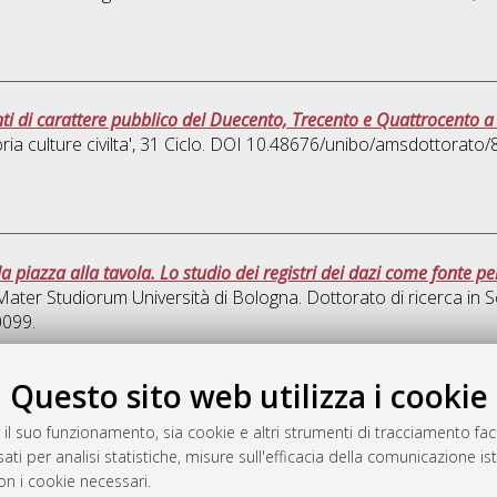
di carattere pubblico del Duecento, Trecento e Quattrocento a B
ria culture civilta'
, 31 Ciclo. DOI 10.48676/unibo/amsdottorato/
 piazza alla tavola. Lo studio dei registri dei dazi come fonte per 
 Mater Studiorum Università di Bologna. Dottorato di ricerca in
S
0099.
Quest
Questo sito web utilizza i cookie
 il suo funzionamento, sia cookie e altri strumenti di tracciamento faco
rato
ati per analisi statistiche, misure sull'efficacia della comunicazione is
-7946
on i cookie necessari.
mplementato e gestito da
AlmaDL