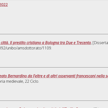
2022
 città. Il prestito cristiano a Bologna tra Due e Trecento
, [Dissert
.6092/unibo/amsdottorato/1109.
eato Bernardino da Feltre e di altri osservanti francescani nella s
oria medievale
, 22 Ciclo.