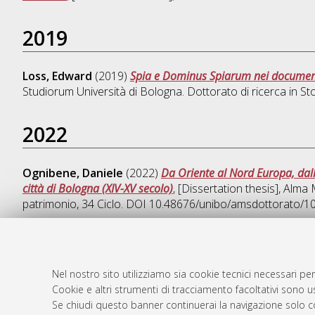
2019
Loss, Edward
(2019)
Spia e Dominus Spiarum nei documenti 
Studiorum Università di Bologna. Dottorato di ricerca in
Sto
2022
Ognibene, Daniele
(2022)
Da Oriente al Nord Europa, dalla
città di Bologna (XIV-XV secolo)
, [Dissertation thesis], Alma
patrimonio
, 34 Ciclo. DOI 10.48676/unibo/amsdottorato/1
Nel nostro sito utilizziamo sia cookie tecnici necessari per
AMS Dotto
Atom
Cookie e altri strumenti di tracciamento facoltativi sono us
ISSN: 2038
Se chiudi questo banner continuerai la navigazione solo c
Rss 1.0
Servizio i