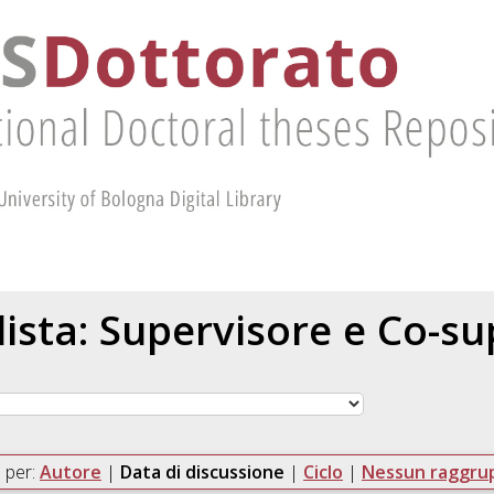
 lista: Supervisore e Co-s
 per:
Autore
|
Data di discussione
|
Ciclo
|
Nessun raggr