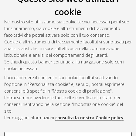
cookie
Nel nostro sito utilizziamo sia cookie tecnici necessari per il suo
funzionamento, sia cookie e altri strumenti di tracciamento
facoltativi che potrai attivare solo con il tuo consenso.
Cookie e altri strumenti di tracciamento facoltativi sono usati per
Gestione del documento:
analisi statistiche, misure sull'efficacia della comunicazione
istituzionale e analisi dei comportamenti degli utenti.
Se chiudi questo banner continuerai la navigazione solo con i
cookie necessari.
Atom
Puoi esprimere il consenso sui cookie facoltativi attivando
Rss 1.0
l'opzione in "Personalizza cookie" e, se vuoi, potrai esprimere
consensi più specifici in "Mostra cookie di profilazione".
Rss 2.0
Potrai sempre rivedere le tue scelte e verificare lo stato dei
consensi rientrando nella sezione "Impostazione cookie" del
sito.
AMS Dottorato
Per maggiori informazioni
consulta la nostra Cookie policy
.
ISSN: 2038-7946
Servizio implementato e gestito da
AlmaDL
Impostazioni Cookie
COOKIE DI PROFILAZIONE -