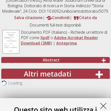
[Dissertation thesis], Alma Mater Studiorum Università di
Bologna. Dottorato di ricerca in
Storia: indirizzo "Storia
Medievale"
, 24 Ciclo. DOI 10.6092/unibo/amsdottorato/5079.
Salva citazione
Condividi
Citato da
Documenti full-text disponibili:
Documento PDF
(Italiano) - Richiede un lettore di
PDF come
Xpdf
o
Adobe Acrobat Reader
Download (2MB)
|
Anteprima
Abstract
Altri metadati
Loading...
Questo sito web utilizza i